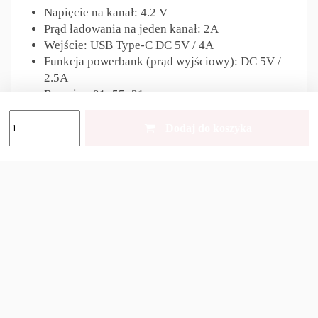
Napięcie na kanał: 4.2 V
Prąd ładowania na jeden kanał: 2A
Wejście: USB Type-C DC 5V / 4A
Funkcja powerbank (prąd wyjściowy): DC 5V /
2.5A
Rozmiar: 91x55x31mm
Waga (bez baterii): 68g
Dodaj do koszyka
Zestaw zawiera:
ładowarka,
USB Type-C kabel,
instrukcja,
pudełko.