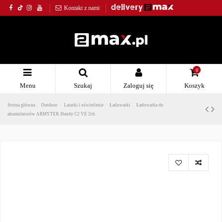
Kontakt z nami
0
Menu
Szukaj
Zaloguj się
Koszyk
Strona główna
Outdoor
Latarki i oświetlenie
Ładowarki
Ładowarka do
akumulatorów ARMYTEK Handy C2 VE 2ch