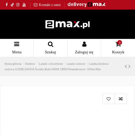
Kontakt z nami
0
Menu
Szukaj
Zaloguj się
Koszyk
Strona główna
Outdoor
Latarki i oświetlenie
Latarki czołowe
Latarka diodowa
czołowa ACEBEAM H16 Światło Białe 5000K CRI90 Pomarańczowa - 650lm 86m