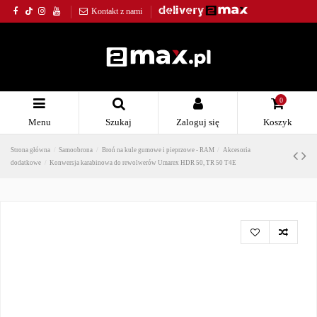
Kontakt z nami
0
Menu
Szukaj
Zaloguj się
Koszyk
Strona główna
Samoobrona
Broń na kule gumowe i pieprzowe - RAM
Akcesoria
dodatkowe
Konwersja karabinowa do rewolwerów Umarex HDR 50, TR 50 T4E