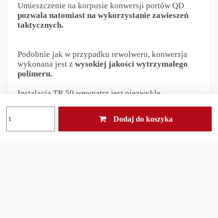
Umieszczenie na korpusie konwersji portów QD
pozwala natomiast na wykorzystanie zawieszeń
taktycznych.
Podobnie jak w przypadku rewolweru, konwersja
wykonana jest z
wysokiej jakości wytrzymałego
polimeru.
Instalacja TR 50 wewnątrz jest niezwykle
łatwa, podobnie jak jego obsługa przy
wykorzystaniu zestawu. Konwersja nie ogranicza
Dodaj do koszyka
wygody przeładowania, natomiast znacząco
rozszerza możliwości miotacza.
Grzbietowa szyna Picatinny
pozwala nam na
instalację dowolnych przyrządów celowniczych - od
pary mechanicznych przez kolimatory aż po lunety.
Łoże z szynami M-LOK umożliwia natomiast
zainstalowanie zarówno poprawiających
ergonomię chwytów przednich jak i oświetlenia
taktycznego.