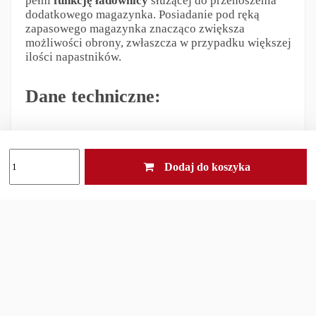
pełni
funkcję ładownicy
służącej do przenoszenia
dodatkowego magazynka. Posiadanie pod ręką
zapasowego magazynka znacząco zwiększa
możliwości obrony, zwłaszcza w przypadku większej
ilości napastników.
Dane techniczne:
Blokada:
tak
Na stronę:
prawą
Dodaj do koszyka
Sposób przenoszenie:
zewnętrzna
Typ kabury:
na pas
Typ materiału:
polimer
Oferta dotyczy zakupy jednej kabury
Odpowiedzialność za produkt