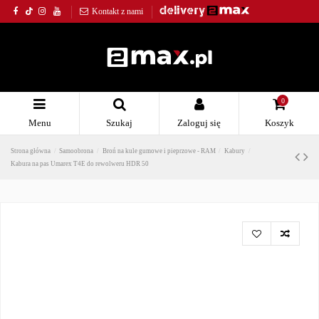
Kontakt z nami
0
Menu
Szukaj
Zaloguj się
Koszyk
Strona główna
Samoobrona
Broń na kule gumowe i pieprzowe - RAM
Kabury
Kabura na pas Umarex T4E do rewolweru HDR 50