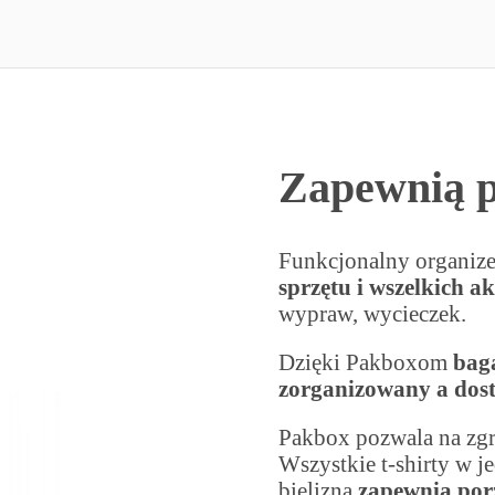
Zapewnią 
Funkcjonalny organiz
sprzętu i wszelkich a
wypraw, wycieczek.
Dzięki Pakboxom
bag
zorganizowany a dost
Pakbox pozwala na zg
Wszystkie t-shirty w j
bielizna
zapewnią porz