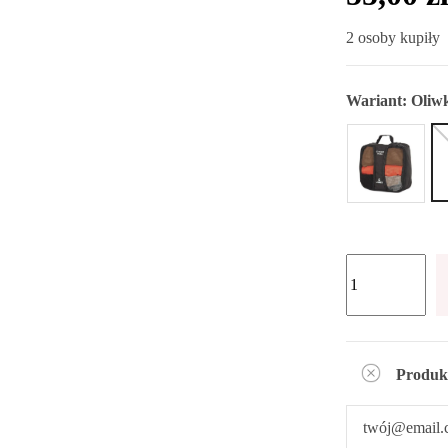
2 osoby kupiły
Wariant:
Oliw
Produk