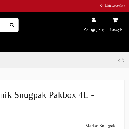
Lista życzeń (
)
Zaloguj się
Koszyk
nik Snugpak Pakbox 4L -
ł
Marka:
Snugpak