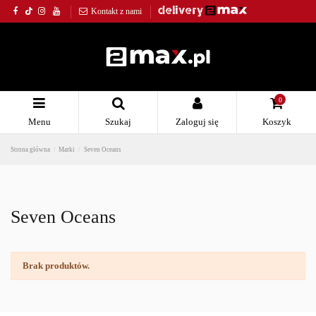
Kontakt z nami
0
Menu
Szukaj
Zaloguj się
Koszyk
Strona główna
Marki
Seven Oceans
Seven Oceans
Brak produktów.