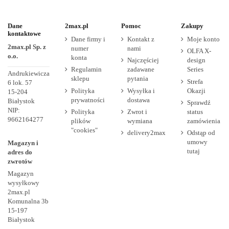
Dane
2max.pl
Pomoc
Zakupy
kontaktowe
Dane firmy i
Kontakt z
Moje konto
2max.pl Sp. z
numer
nami
OLFA X-
o.o.
konta
Najczęściej
design
Regulamin
zadawane
Series
Andrukiewicza
sklepu
pytania
Strefa
6 lok. 57
Polityka
Wysyłka i
Okazji
15-204
prywatności
dostawa
Białystok
Sprawdź
NIP:
Polityka
Zwrot i
status
9662164277
plików
wymiana
zamówienia
"cookies"
delivery2max
Odstąp od
umowy
Magazyn i
tutaj
adres do
zwrotów
Magazyn
wysyłkowy
2max.pl
Komunalna 3b
15-197
Białystok