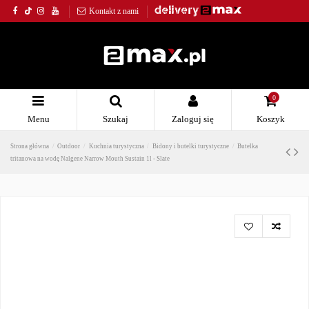
Kontakt z nami
0
Menu
Szukaj
Zaloguj się
Koszyk
Strona główna
Outdoor
Kuchnia turystyczna
Bidony i butelki turystyczne
Butelka
tritanowa na wodę Nalgene Narrow Mouth Sustain 1l - Slate