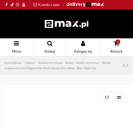
Kontakt z nami
0
Menu
Szukaj
Zaloguj się
Koszyk
Strona główna
Outdoor
Kuchnia turystyczna
Bidony i butelki turystyczne
Butelka
tritanowa na wodę Nalgene Wide Mouth Sustain Silo 1400ml - Blue / Black Cap