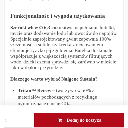
Funkcjonalność i wygoda użytkowania
Szeroki wlew Ø 6,3 cm
ułatwia napełnianie butelki,
mycie oraz dodawanie lodu lub owoców do napojów.
Specjalnie zaprojektowany gwint zapewnia 100%
szczelność, a solidna zakrętka z mocowaniem
eliminuje ryzyko jej zgubienia. Butelka doskonale
współpracuje z większością systemów filtrujących
wodę, dzięki czemu sprawdzi się zarówno w mieście,
jak i w dzikiej przyrodzie.
Dlaczego warto wybrać Nalgene Sustain?
Tritan™ Renew –
tworzywo w 50% z
materiałów pochodzących z recyklingu,
ograniczające emisję CO₂.
Bez BPA/BPS –
woda pozostaje świeża i
bezpieczna dla zdrowia.
Dodaj do koszyka
Wyjątkowa wytrzymałość –
odporna na