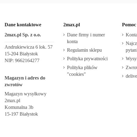
Dane kontaktowe
2max.pl
Pomoc
2max.pl Sp. z o.o.
Dane firmy i numer
Konta
konta
Najcz
Andrukiewicza 6 lok. 57
Regulamin sklepu
pytan
15-204 Białystok
Polityka prywatności
Wysył
NIP: 9662164277
Polityka plików
Zwrot
"cookies"
deliv
Magazyn i adres do
zwrotów
Magazyn wysyłkowy
2max.pl
Komunalna 3b
15-197 Białystok