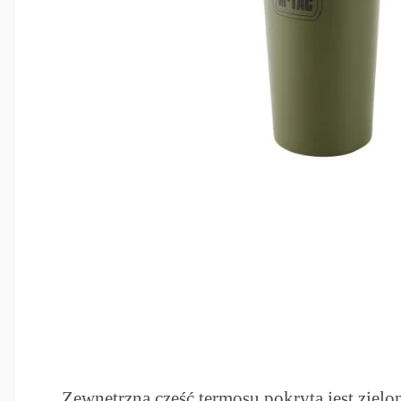
Zewnętrzna część termosu pokryta jest zielo