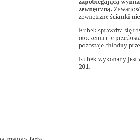
zapobiegającą wymian
zewnętrzną.
Zawartość 
zewnętrzne
ścianki ni
Kubek sprawdza się ró
otoczenia nie przedost
pozostaje chłodny prze
Kubek wykonany jest
201.
ną, matową farbą,