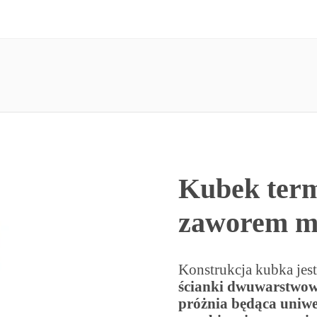
Kubek term
zaworem m
Konstrukcja kubka jes
ścianki dwuwarstwowe
próżnia będąca uniwe