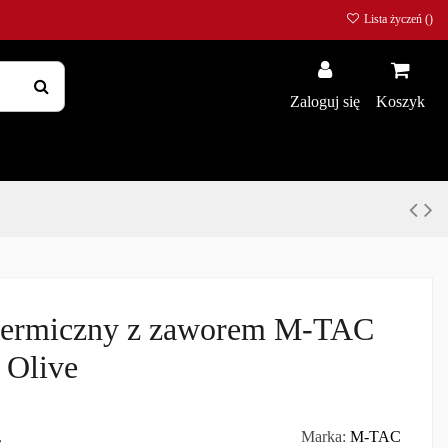
Lista życzeń (
)
Zaloguj się
Koszyk
termiczny z zaworem M-TAC
 Olive
ł
Marka:
M-TAC