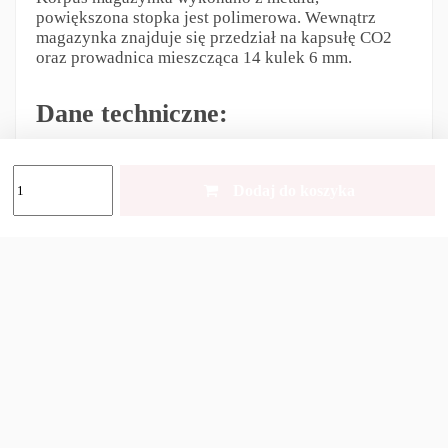
powiększona stopka jest polimerowa. Wewnątrz
magazynka znajduje się przedział na kapsułę CO2
oraz prowadnica mieszcząca 14 kulek 6 mm.
Dane techniczne:
Kaliber [mm]:
6 mm
Dodaj do koszyka
Pojemność [szt]:
14
Typ materiału:
tworzywo sztuczne, alu-cynk
Odpowiedzialność za produkt