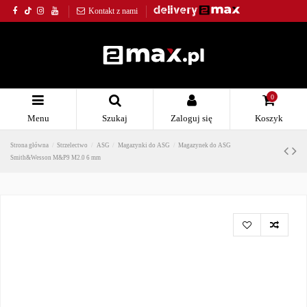
Kontakt z nami
0
Menu
Szukaj
Zaloguj się
Koszyk
Strona główna
Strzelectwo
ASG
Magazynki do ASG
Magazynek do ASG
Smith&Wesson M&P9 M2.0 6 mm