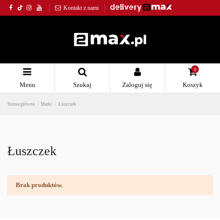
Kontakt z nami
0
Menu
Szukaj
Zaloguj się
Koszyk
Strona główna
Marki
Łuszczek
Łuszczek
Brak produktów.