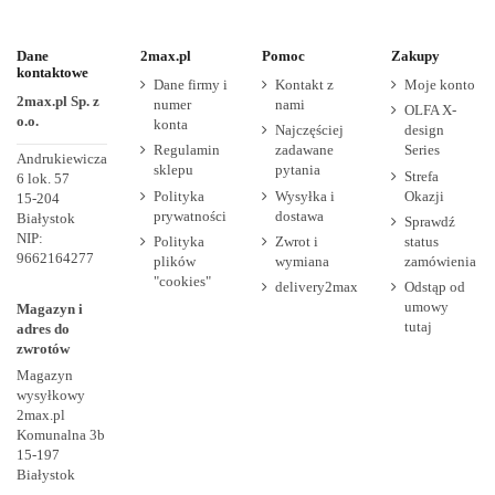
Dane
2max.pl
Pomoc
Zakupy
kontaktowe
Dane firmy i
Kontakt z
Moje konto
2max.pl Sp. z
numer
nami
OLFA X-
o.o.
konta
Najczęściej
design
Regulamin
zadawane
Series
Andrukiewicza
sklepu
pytania
Strefa
6 lok. 57
Polityka
Wysyłka i
Okazji
15-204
prywatności
dostawa
Białystok
Sprawdź
NIP:
Polityka
Zwrot i
status
9662164277
plików
wymiana
zamówienia
"cookies"
delivery2max
Odstąp od
umowy
Magazyn i
tutaj
adres do
zwrotów
Magazyn
wysyłkowy
2max.pl
Komunalna 3b
15-197
Białystok