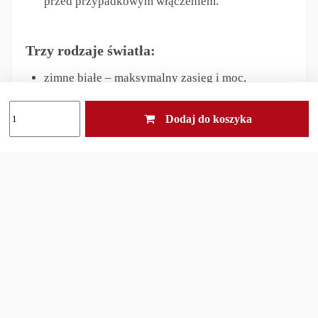
przed przypadkowym włączeniem.
Trzy rodzaje światła:
zimne białe – maksymalny zasięg i moc,
neutralne białe – naturalne odwzorowanie barw,
czerwone – dyskretne, nie oślepia, poprawia
Dodaj do koszyka
widoczność nocną.
Ta czołówka pozwala szybko dopasować światło do
sytuacji, nie zwalniając tempa. Dwa przyciski
umożliwiają niezależne sterowanie poszczególnymi
diodami – bez przeskakiwania przez niechciane
tryby.
Neutralne białe światło
sprawdzi się podczas
biegu i pracy z bliska, zimne białe zapewni
maksymalny zasięg, a czerwone diody pozwolą
działać dyskretnie lub ostrzegać o swojej obecności.
Tylny moduł z czerwonym światłem
pulsacyjnym
zwiększa Twoją widoczność — idealnie dla biegaczy
i osób poruszających się poboczem po zmroku.