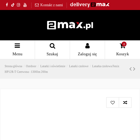
Kontakt z nami
0
Menu
Szukaj
Zaloguj się
Koszyk
Strona główna
Outdoor
Latarki i oświetlenie
Latarki czołowe
Latarka czołowa Fenix
HP12R-T Czerwona - 1300lm 200m