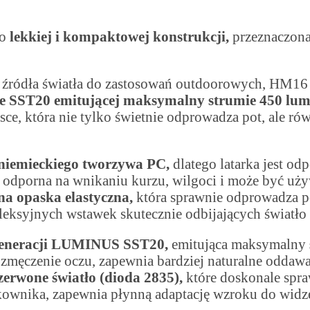
 o
lekkiej i kompaktowej konstrukcji,
przeznaczona
o źródła światła do zastosowań outdoorowych, HM1
ie SST20 emitującej maksymalny strumie 450 lu
e, która nie tylko świetnie odprowadza pot, ale równ
 niemieckiego tworzywa PC,
dlatego latarka jest o
st odporna na wnikaniu kurzu, wilgoci i może być 
a opaska elastyczna,
która sprawnie odprowadza po
eksyjnych wstawek skutecznie odbijających światło la
 generacji LUMINUS SST20,
emitująca maksymalny
zmęczenie oczu, zapewnia bardziej naturalne oddawa
erwone światło (dioda 2835),
które doskonale spr
tkownika, zapewnia płynną adaptację wzroku do widz