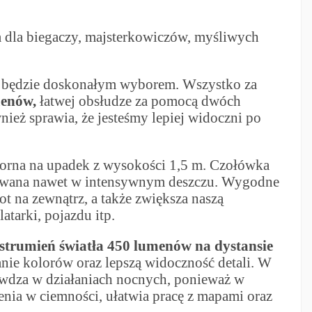
 dla biegaczy, majsterkowiczów, myśliwych
6 będzie doskonałym wyborem. Wszystko za
menów,
łatwej obsłudze za pomocą dwóch
ież sprawia, że jesteśmy lepiej widoczni po
dporna na upadek z wysokości 1,5 m. Czołówka
używana nawet w intensywnym deszczu. Wygodne
t na zewnątrz, a także zwiększa naszą
tarki, pojazdu itp.
strumień światła 450 lumenów na dystansie
nie kolorów oraz lepszą widoczność detali. W
awdza w działaniach nocnych, ponieważ w
enia w ciemności, ułatwia pracę z mapami oraz