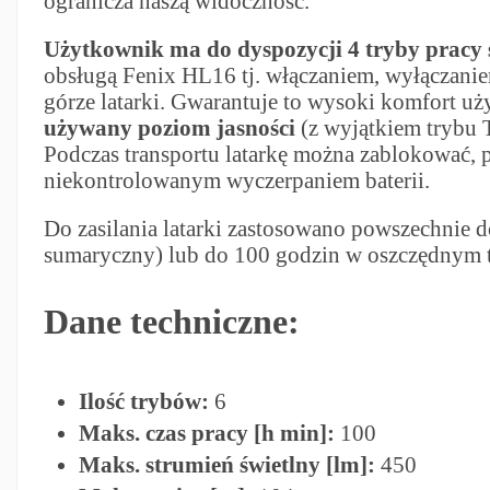
ogranicza naszą widoczność.
Użytkownik ma do dyspozycji 4 tryby pracy św
obsługą Fenix HL16 tj. włączaniem, wyłączani
górze latarki. Gwarantuje to wysoki komfort uż
używany poziom jasności
(z wyjątkiem trybu 
Podczas transportu latarkę można zablokować, 
niekontrolowanym wyczerpaniem baterii.
Do zasilania latarki zastosowano powszechnie d
sumaryczny) lub do 100 godzin w oszczędnym 
Dane techniczne:
Ilość trybów:
6
Maks. czas pracy [h min]:
100
Maks. strumień świetlny [lm]:
450