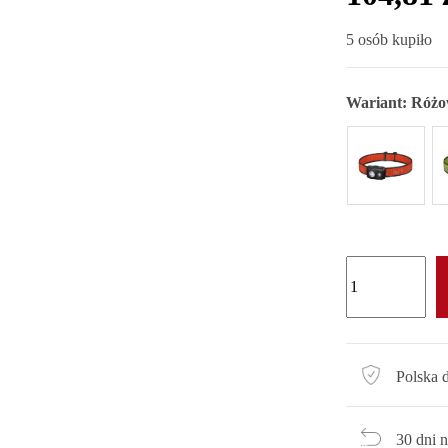
5 osób kupiło
Wariant:
Różo
Polska 
30 dni 