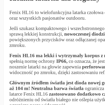
Fenix HL16 to wielofunkcyjna latarka czołowa
oraz wszystkich pasjonatów outdooru.
Jeśli szukasz kompaktowego i wszechstronneg
sprawą lekkiej konstrukcji,
nowoczesnej diodz
powiększonych przycisków oraz odłączanej opasc
zmroku.
Fenix HL16 ma lekki i wytrzymały korpus z
spełnią normę ochrony
IP66,
co oznacza, że je
noszenie latarki na głowie zapewnia
perforowan
widoczność po zmroku, dzięki zastosowaniu refl
Głównym źródłem światła jest dioda nowej
aż 104 m!
Neutralna barwa światła
ogranicza 
latarce Fenix HL16
zastosowano dodatkowo cz
odróżnieniu od światła białego nie oślepia uży