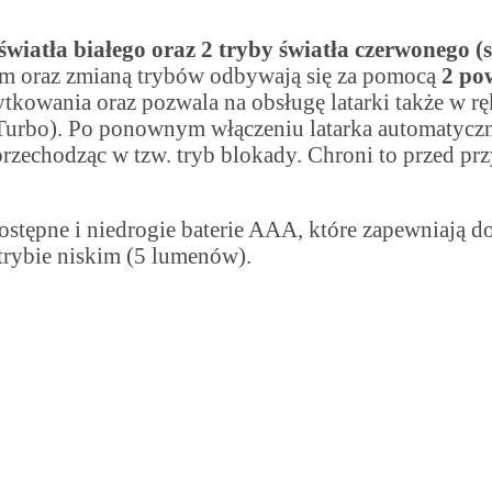
iatła białego oraz 2 tryby światła czerwonego (st
em oraz zmianą trybów odbywają się za pomocą
2 po
ytkowania oraz pozwala na obsługę latarki także w r
Turbo). Po ponownym włączeniu latarka automatycznie
przechodząc w tzw. tryb blokady. Chroni to przed p
ostępne i niedrogie baterie AAA, które zapewniają do
trybie niskim (5 lumenów).