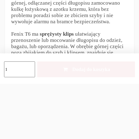
górnej, odłączanej części długopisu zamocowano
kulkę łożyskową z azotku krzemu, która bez
problemu poradzi sobie ze zbiciem szyby i nie
wywołuje alarmu na bramce bezpieczeństwa.
Fenix T6 ma
sprężysty klips
ułatwiający
przenoszenie lub mocowanie długopisu do odzież,
bagażu, lub oporządzenia. W obrębie górnej części
poza zbijakiem do szyb i klipsem, znajduje się
dodatkowo micro latarka led.
Dodaj do koszyka
Źródłem światła jest mała dioda,
która w trybie
maksymalnym zapewnia
strumień światła 80
lumenów o zasięgu 18 m.
Interfejs latarki jest minimalistyczny,
sterownik
oferuje 3 podstawowe tryby
pracy
wysoki, średni i niski, w efekcie czego T6
doskonale sprawdza się w codziennym użytkowaniu.
Zmiany trybów dokonujemy za pomocą
pojedynczego przycisku. Latarka zasilana jest za
pomocą zintegrowanego akumulatora litowo-