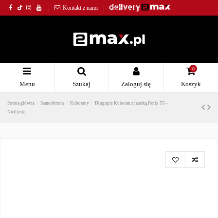
Kontakt z nami
0
Menu
Szukaj
Zaloguj się
Koszyk
Strona główna
Samoobrona
Kubotany
Długopis Kubotan z latarką Fenix T6 -
Niebieski