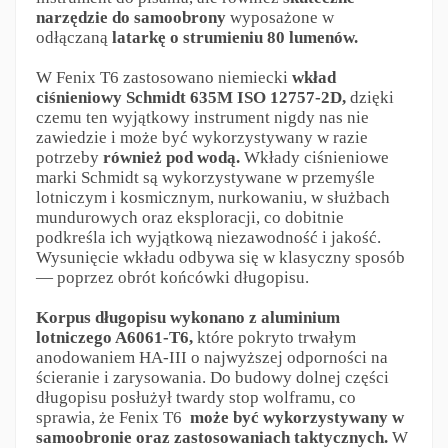
narzędzie do samoobrony
wyposażone w
odłączaną
latarkę o strumieniu 80 lumenów.
W Fenix T6 zastosowano niemiecki
wkład
ciśnieniowy Schmidt 635M ISO 12757-2D,
dzięki
czemu ten wyjątkowy instrument nigdy nas nie
zawiedzie i może być wykorzystywany w razie
potrzeby
również pod wodą.
Wkłady ciśnieniowe
marki Schmidt są wykorzystywane w przemyśle
lotniczym i kosmicznym, nurkowaniu, w służbach
mundurowych oraz eksploracji, co dobitnie
podkreśla ich wyjątkową niezawodność i jakość.
Wysunięcie wkładu odbywa się w klasyczny sposób
— poprzez obrót końcówki długopisu.
Korpus długopisu wykonano z aluminium
lotniczego A6061-T6,
które pokryto trwałym
anodowaniem HA-III o najwyższej odporności na
ścieranie i zarysowania. Do budowy dolnej części
długopisu posłużył twardy stop wolframu, co
sprawia, że Fenix T6
może być wykorzystywany w
samoobronie oraz zastosowaniach taktycznych.
W