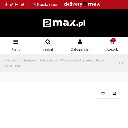
Kontakt z nami
0
Menu
Szukaj
Zaloguj się
Koszyk
Strona główna
Strzelectwo
Ochrona słuchu
Wymienne wkładki piankowe ISOtunes
Short/S - 5 par