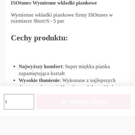
ISOtunes Wymienne wkładki piankowe
Wymienne wkładki piankowe firmy ISOtunes w
rozmiarze Short/S - 5 par
Cechy produktu:
Najwyższy komfort
: Super miękka pianka
zapamiętująca kształt
Wysokie tłumienie
: Wykonane z najlepszych
dostępnych materiałów, aby zredukować hałas
Doskonały dźwięk
: Trwały materiał, który nie
zniekształca jakości dźwięku/muzyki
Dodaj do koszyka
Kompatybilny z ISOtunes Xtra i ISOtunes
Wired
Zestaw zawiera 5 par