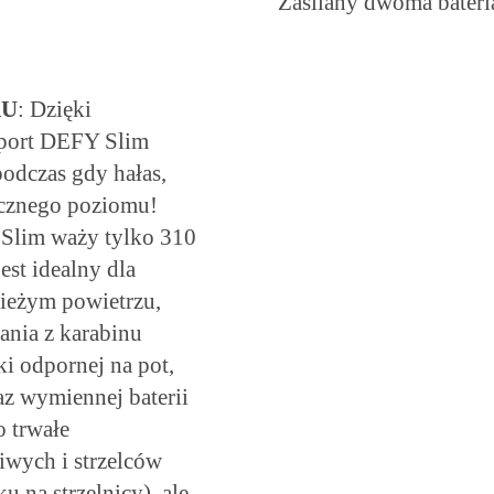
Zasilany dwoma bateri
KU
: Dzięki
Sport DEFY Slim
podczas gdy hałas,
iecznego poziomu!
 Slim waży tylko 310
est idealny dla
ieżym powietrzu,
ania z karabinu
ki odpornej na pot,
z wymiennej baterii
o trwałe
liwych i strzelców
 na strzelnicy), ale