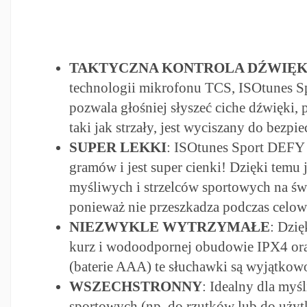
TAKTYCZNA KONTROLA DŹWIĘ
technologii mikrofonu TCS, ISOtunes 
pozwala głośniej słyszeć ciche dźwięki, 
taki jak strzały, jest wyciszany do bezp
SUPER LEKKI
: ISOtunes Sport DEFY
gramów i jest super cienki! Dzięki temu j
myśliwych i strzelców sportowych na św
ponieważ nie przeszkadza podczas celow
NIEZWYKLE WYTRZYMAŁE
: Dzię
kurz i wodoodpornej obudowie IPX4 ora
(baterie AAA) te słuchawki są wyjątkow
WSZECHSTRONNY
: Idealny dla myś
sportowych (np. do rzutków lub do użytku