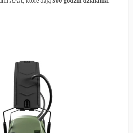
ami AAA, które dają
300 godzin działania.