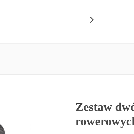
Zestaw dwó
rowerowyc