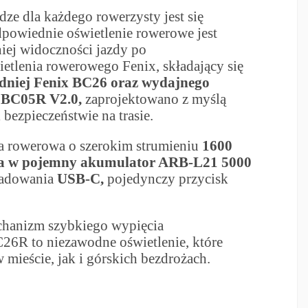
ze dla każdego rowerzysty jest się
dpowiednie oświetlenie rowerowe jest
ej widoczności jazdy po
etlenia rowerowego Fenix, składający się
dniej Fenix BC26 oraz wydajnego
x BC05R V2.0,
zaprojektowano z myślą
 bezpieczeństwie na trasie.
a rowerowa o szerokim strumieniu
1600
a w pojemny akumulator ARB-L21 5000
ładowania
USB-C,
pojedynczy przycisk
chanizm szybkiego wypięcia
C26R to niezawodne oświetlenie, które
 mieście, jak i górskich bezdrożach.