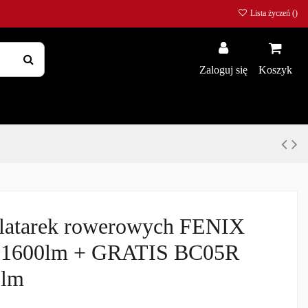
Lista życzeń (
)
Zaloguj się
Koszyk
 latarek rowerowych FENIX
1600lm + GRATIS BC05R
5lm