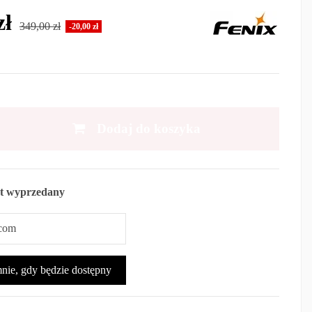
zł
349,00 zł
-20,00 zł
Dodaj do koszyka
t wyprzedany