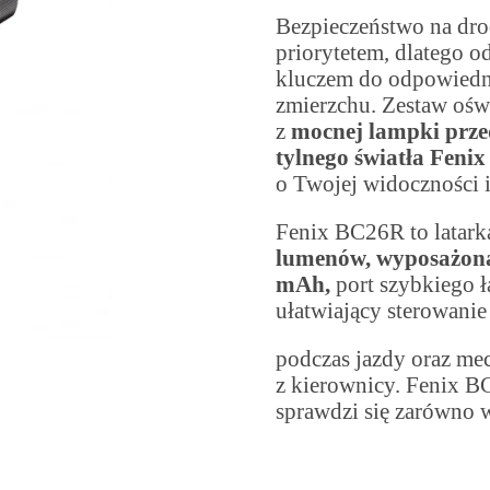
Bezpieczeństwo na drod
priorytetem, dlatego o
kluczem do odpowiedni
zmierzchu. Zestaw oświ
z
mocnej lampki prze
tylnego światła Feni
o Twojej widoczności i
Fenix BC26R to latark
lumenów, wyposażon
mAh,
port szybkiego 
ułatwiający sterowanie
podczas jazdy oraz me
z kierownicy. Fenix B
sprawdzi się zarówno w