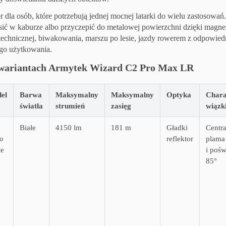
 dla osób, które potrzebują jednej mocnej latarki do wielu zastosowań
ić w kaburze albo przyczepić do metalowej powierzchni dzięki magnes
technicznej, biwakowania, marszu po lesie, jazdy rowerem z odpowie
go użytkowania.
 wariantach Armytek Wizard C2 Pro Max LR
el
Barwa
Maksymalny
Maksymalny
Optyka
Chara
światła
strumień
zasięg
wiązk
Białe
4150 lm
181 m
Gładki
Centra
o
reflektor
plama
te
i pośw
85°