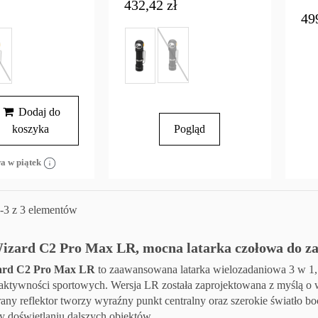
432,42 zł
49
Dodaj do
koszyka
Pogląd
a w piątek
-3 z 3 elementów
zard C2 Pro Max LR, mocna latarka czołowa do za
ard C2 Pro Max LR
to zaawansowana latarka wielozadaniowa 3 w 1, k
 aktywności sportowych. Wersja LR została zaprojektowana z myślą o 
rany reflektor tworzy wyraźny punkt centralny oraz szerokie światło bo
rzy doświetlaniu dalszych obiektów.