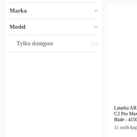
Marka
Model
Tylko dostępne
1
Latarka A
C2 Pro Max
Białe - 415
11 osób kup