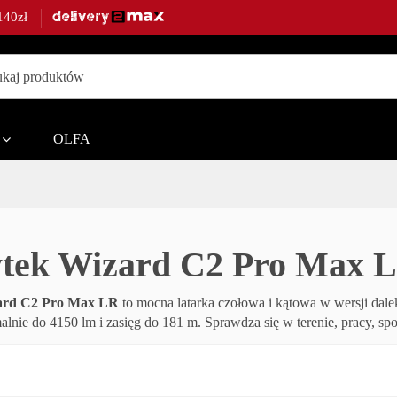
140zł
ble,
OLFA
tek Wizard C2 Pro Max 
te.
ard C2 Pro Max LR
to mocna latarka czołowa i kątowa w wersji dalek
nie do 4150 lm i zasięg do 181 m. Sprawdza się w terenie, pracy, spo