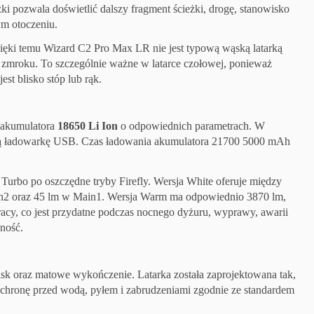
ki pozwala doświetlić dalszy fragment ścieżki, drogę, stanowisko
ym otoczeniu.
zięki temu Wizard C2 Pro Max LR nie jest typową wąską latarką
o zmroku. To szczególnie ważne w latarce czołowej, ponieważ
est blisko stóp lub rąk.
z akumulatora
18650 Li Ion
o odpowiednich parametrach. W
ną ładowarkę USB. Czas ładowania akumulatora 21700 5000 mAh
urbo po oszczędne tryby Firefly. Wersja White oferuje między
in2 oraz 45 lm w Main1. Wersja Warm ma odpowiednio 3870 lm,
racy, co jest przydatne podczas nocnego dyżuru, wyprawy, awarii
sność.
k oraz matowe wykończenie. Latarka została zaprojektowana tak,
 ochronę przed wodą, pyłem i zabrudzeniami zgodnie ze standardem