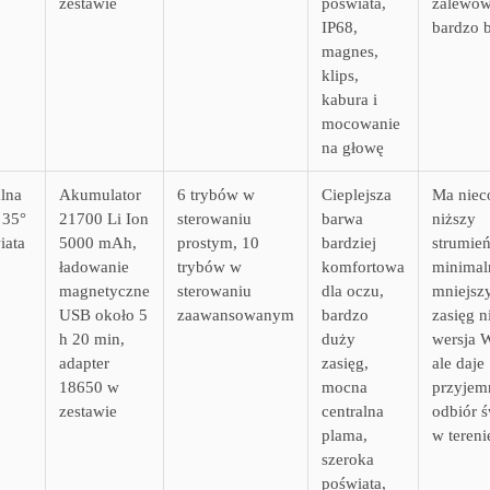
zestawie
poświata,
zalewow
IP68,
bardzo b
magnes,
klips,
kabura i
mocowanie
na głowę
lna
Akumulator
6 trybów w
Cieplejsza
Ma niec
 35°
21700 Li Ion
sterowaniu
barwa
niższy
iata
5000 mAh,
prostym, 10
bardziej
strumień
ładowanie
trybów w
komfortowa
minimal
magnetyczne
sterowaniu
dla oczu,
mniejsz
USB około 5
zaawansowanym
bardzo
zasięg n
h 20 min,
duży
wersja W
adapter
zasięg,
ale daje
18650 w
mocna
przyjem
zestawie
centralna
odbiór ś
plama,
w tereni
szeroka
poświata,