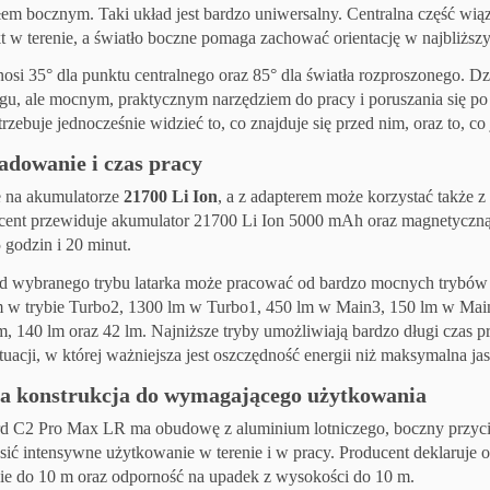
łem bocznym. Taki układ jest bardzo uniwersalny. Centralna część wiąz
kt w terenie, a światło boczne pomaga zachować orientację w najbliższ
osi 35° dla punktu centralnego oraz 85° dla światła rozproszonego. D
ęgu, ale mocnym, praktycznym narzędziem do pracy i poruszania się p
zebuje jednocześnie widzieć to, co znajduje się przed nim, oraz to, co j
ładowanie i czas pracy
e na akumulatorze
21700 Li Ion
, a z adapterem może korzystać także 
ucent przewiduje akumulator 21700 Li Ion 5000 mAh oraz magnetycz
 godzin i 20 minut.
d wybranego trybu latarka może pracować od bardzo mocnych trybów T
m w trybie Turbo2, 1300 lm w Turbo1, 450 lm w Main3, 150 lm w Ma
m, 140 lm oraz 42 lm. Najniższe tryby umożliwiają bardzo długi czas p
ytuacji, w której ważniejsza jest oszczędność energii niż maksymalna ja
a konstrukcja do wymagającego użytkowania
 C2 Pro Max LR ma obudowę z aluminium lotniczego, boczny przycis
sić intensywne użytkowanie w terenie i w pracy. Producent deklaruje
nie do 10 m oraz odporność na upadek z wysokości do 10 m.