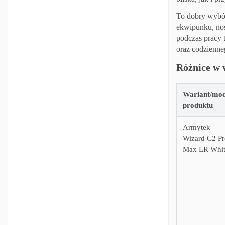
To dobry wybór
ekwipunku, nos
podczas pracy 
oraz codzienne
Różnice w
Wariant/mod
produktu
Armytek
Wizard C2 Pr
Max LR Whi