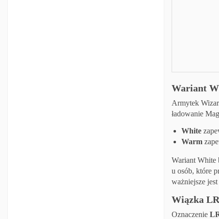
Wariant Wh
Armytek Wiza
ładowanie Magn
White
zapew
Warm
zape
Wariant White 
u osób, które p
ważniejsze jes
Wiązka LR,
Oznaczenie
L