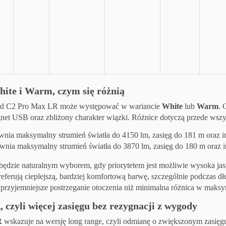
ite i Warm, czym się różnią
rd C2 Pro Max LR może występować w wariancie
White
lub
Warm
. 
et USB oraz zbliżony charakter wiązki. Różnice dotyczą przede wszys
nia maksymalny strumień światła do 4150 lm, zasięg do 181 m oraz i
wnia maksymalny strumień światła do 3870 lm, zasięg do 180 m oraz 
będzie naturalnym wyborem, gdy priorytetem jest możliwie wysoka jasno
referują cieplejszą, bardziej komfortową barwę, szczególnie podczas d
t przyjemniejsze postrzeganie otoczenia niż minimalna różnica w maksy
 czyli więcej zasięgu bez rezygnacji z wygody
R
wskazuje na wersję long range, czyli odmianę o zwiększonym zasięgu