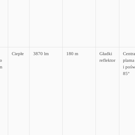
Ciepłe
3870 lm
180 m
Gładki
Centra
o
reflektor
plama
m
i pośw
85°