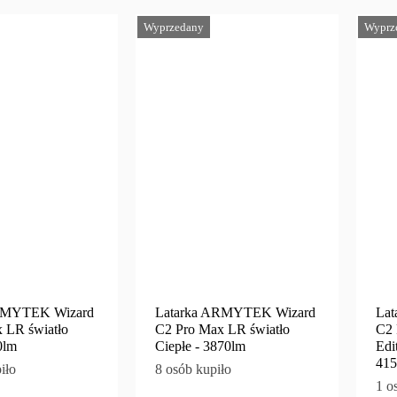
Wyprzedany
Wyprz
RMYTEK Wizard
Latarka ARMYTEK Wizard
La
 LR światło
C2 Pro Max LR światło
C2 
0lm
Ciepłe - 3870lm
Edi
415
iło
8 osób kupiło
1 o