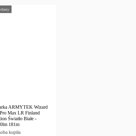
edany
tarka ARMYTEK Wizard
Pro Max LR Finland
tion Światło Białe -
0lm 181m
soba kupiła