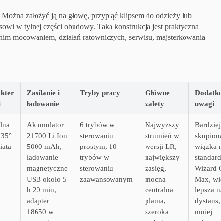
. Można założyć ją na głowę, przypiąć klipsem do odzieży lub
owi w tylnej części obudowy. Taka konstrukcja jest praktyczna
dnim mocowaniem, działań ratowniczych, serwisu, majsterkowania
kter
Zasilanie i
Tryby pracy
Główne
Dodatk
i
ładowanie
zalety
uwagi
lna
Akumulator
6 trybów w
Najwyższy
Bardziej
 35°
21700 Li Ion
sterowaniu
strumień w
skupion
iata
5000 mAh,
prostym, 10
wersji LR,
wiązka 
ładowanie
trybów w
największy
standa
magnetyczne
sterowaniu
zasięg,
Wizard 
USB około 5
zaawansowanym
mocna
Max, wię
h 20 min,
centralna
lepsza n
adapter
plama,
dystans,
18650 w
szeroka
mniej