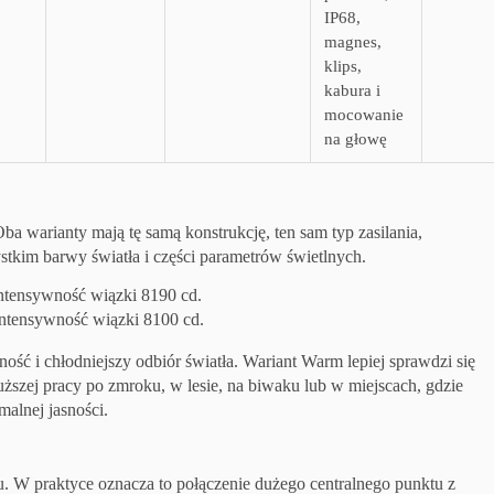
IP68,
magnes,
klips,
kabura i
mocowanie
na głowę
Oba warianty mają tę samą konstrukcję, ten sam typ zasilania,
tkim barwy światła i części parametrów świetlnych.
ntensywność wiązki 8190 cd.
intensywność wiązki 8100 cd.
ść i chłodniejszy odbiór światła. Wariant Warm lepiej sprawdzi się
łuższej pracy po zmroku, w lesie, na biwaku lub w miejscach, gdzie
malnej jasności.
. W praktyce oznacza to połączenie dużego centralnego punktu z