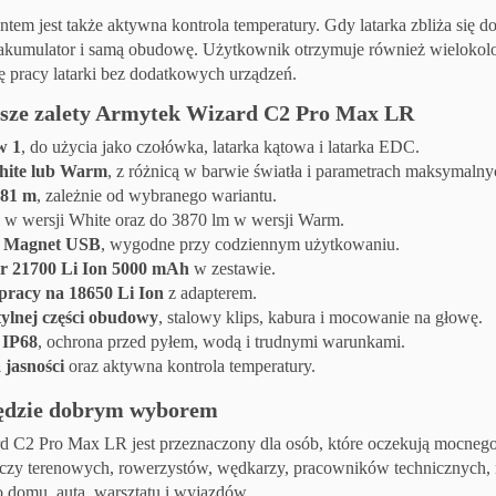
em jest także aktywna kontrola temperatury. Gdy latarka zbliża się do
 akumulator i samą obudowę. Użytkownik otrzymuje również wielokolor
lę pracy latarki bez dodatkowych urządzeń.
sze zalety Armytek Wizard C2 Pro Max LR
w 1
, do użycia jako czołówka, latarka kątowa i latarka EDC.
hite lub Warm
, z różnicą w barwie światła i parametrach maksymalny
181 m
, zależnie od wybranego wariantu.
w wersji White oraz do 3870 lm w wersji Warm.
 Magnet USB
, wygodne przy codziennym użytkowaniu.
r 21700 Li Ion 5000 mAh
w zestawie.
pracy na 18650 Li Ion
z adapterem.
ylnej części obudowy
, stalowy klips, kabura i mocowanie na głowę.
 IP68
, ochrona przed pyłem, wodą i trudnymi warunkami.
a jasności
oraz aktywna kontrola temperatury.
będzie dobrym wyborem
 C2 Pro Max LR jest przeznaczony dla osób, które oczekują mocnego, 
aczy terenowych, rowerzystów, wędkarzy, pracowników technicznych,
o domu, auta, warsztatu i wyjazdów.