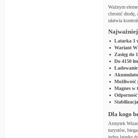
Ważnym element
chronić diodę,
ułatwia kontro
Najważniej
Latarka 3 
Wariant W
Zasięg do 
Do 4150 lm
Ładowanie
Akumulato
Możliwość 
Magnes w t
Odporność
Stabilizacj
Dla kogo 
Armytek Wizard
turystów, bieg
jedną latarkę d