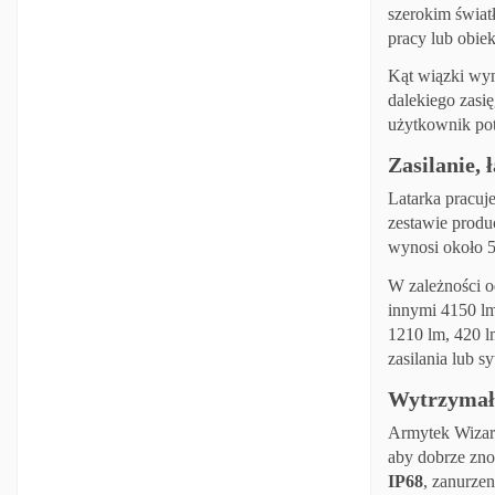
szerokim świat
pracy lub obie
Kąt wiązki wyn
dalekiego zasi
użytkownik potr
Zasilanie, 
Latarka pracuj
zestawie prod
wynosi około 5
W zależności o
innymi 4150 l
1210 lm, 420 l
zasilania lub s
Wytrzymał
Armytek Wizard
aby dobrze zno
IP68
, zanurze