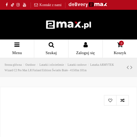
Kontakt z nami
0
Menu
Szukaj
Zaloguj się
Koszyk
Strona główna
Outdoor
Latarki i oświetlenie
Latarki czołowe
Latarka ARMYTEK
Wizard C2 Pro Max LR Finland Edition Światło Białe - 4150lm 181m