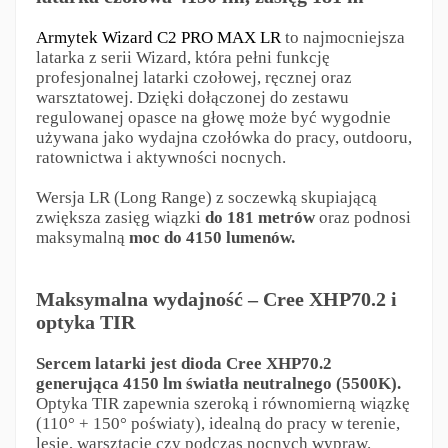
Armytek Wizard C2 PRO MAX LR
to najmocniejsza
latarka z serii Wizard, która pełni funkcję
profesjonalnej latarki czołowej, ręcznej oraz
warsztatowej. Dzięki dołączonej do zestawu
regulowanej opasce na głowę może być wygodnie
używana jako wydajna czołówka do pracy, outdooru,
ratownictwa i aktywności nocnych.
Wersja LR (Long Range) z soczewką skupiającą
zwiększa zasięg wiązki
do 181 metrów
oraz podnosi
maksymalną
moc do 4150 lumenów.
Maksymalna wydajność – Cree XHP70.2 i
optyka TIR
Sercem latarki jest dioda Cree XHP70.2
generująca 4150 lm światła neutralnego (5500K).
Optyka TIR zapewnia szeroką i równomierną wiązkę
(110° + 150° poświaty), idealną do pracy w terenie,
lesie, warsztacie czy podczas nocnych wypraw.