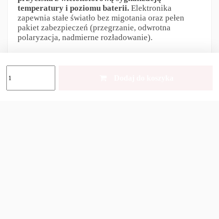
temperatury i poziomu baterii.
Elektronika
zapewnia stałe światło bez migotania oraz pełen
pakiet zabezpieczeń (przegrzanie, odwrotna
polaryzacja, nadmierne rozładowanie).
Ekstremalna wytrzymałość – IP68 i
odporność 10 m
Dodaj do koszyka
Obudowa z twardą anodyzacją, podwójne
uszczelnienia oraz gwint zabezpieczony smarem
NyoGel 760G gwarantują najwyższą trwałość.
Latarka spełnia normę IP68:
odporność na zanurzenie do 10 m (2 h)
odporność na upadek z 10 m
Magnes w tylnej zakrętce, stalowy klips i
regulowana opaska zwiększają funkcjonalność w