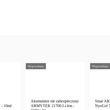
Wyprzedany
Wyprzedany
Akumulator nie zabezpieczony
Smar A
- 10ml
ARMYTEK 21700 Li-Ion -
NyoGel 7