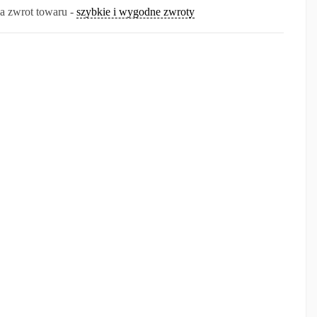
na zwrot towaru -
szybkie i wygodne zwroty