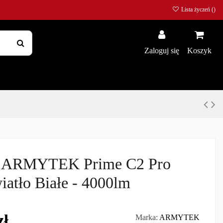
Lista życzeń (
)
Zaloguj się
Koszyk
a ARMYTEK Prime C2 Pro
atło Białe - 4000lm
zł
Marka:
ARMYTEK