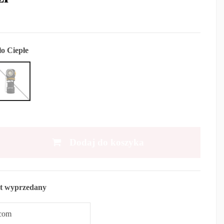
ło Ciepłe
Dodaj do koszyka
t wyprzedany