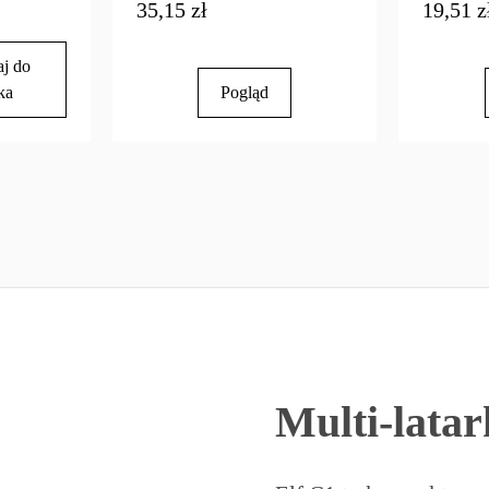
35,15 zł
19,51 z
j do
ka
Pogląd
Multi-lata