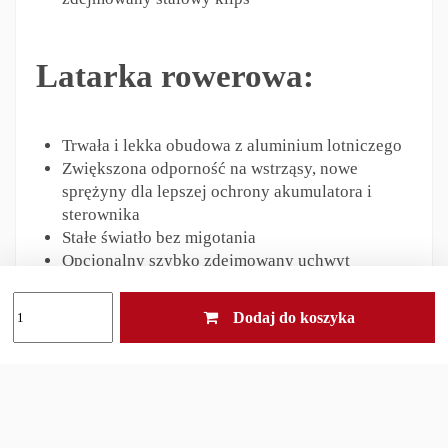
Latarka rowerowa:
Trwała i lekka obudowa z aluminium lotniczego
Zwiększona odporność na wstrząsy, nowe
sprężyny dla lepszej ochrony akumulatora i
sterownika
Stałe światło bez migotania
Opcjonalny szybko zdejmowany uchwyt
Dodaj do koszyka
Latarka posiada 6 trybów
pracy:
Tryby działania / moc świecenia / Czas pracy: