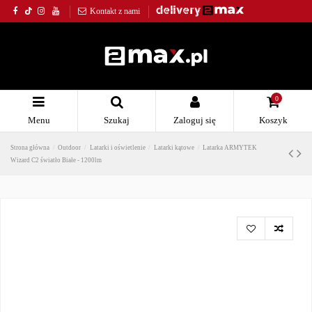
Kontakt z nami
0
Menu
Szukaj
Zaloguj się
Koszyk
Strona główna
Outdoor
Latarki i oświetlenie
Latarki kątowe
Latarka ARMYTEK
Wizard C2 światło Białe - 1200lm