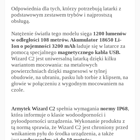
Odpowiednia dla tych, którzy potrzebują latarki z
podstawowym zestawem trybów i najprostszą
obsługą.
Natężenie światła tego modelu sięga
1200 lumenów
w odległości 108 metrów. Akumulator 18650 Li-
Ion o pojemności 3200 mAh
ładuje się w latarce za
pomocą specjalnego
magnetycznego kabla USB.
Wizard C2 jest uniwersalną latarką dzięki kilku
wariantom mocowania: na metalowych
powierzchniach dzięki magnesowi w tylnej
obudowie, na ubraniu, pasku lub torbie z klipsem, na
głowie w połączeniu z wygodnym mocowaniem na
czole.
Armytek Wizard C2
spełnia wymagania
normy IP68
,
która informuje o klasie wodoodporności i
pyłoodporności urządzenia. Wykonanie produktu z
tą normą sprawia, że Wizard C2 jest chroniony przed
wnikaniem pyłu do środka urządzenia, a także
jest
wodoszczelny aż do 10 metrów