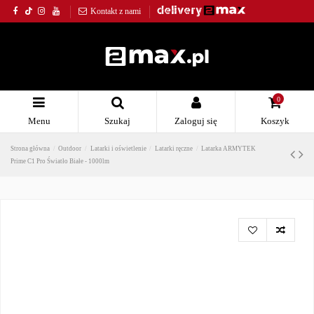
Kontakt z nami
0
Menu
Szukaj
Zaloguj się
Koszyk
Strona główna
Outdoor
Latarki i oświetlenie
Latarki ręczne
Latarka ARMYTEK
Prime C1 Pro Światło Białe - 1000lm