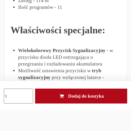
Zasięg - 114 m
Ilość programów - 11
Właściwości specjalne:
Wielokolorowy Przycisk Sygnalizacyjny
- w
przycisku dioda LED ostrzegająca o
przegrzaniu i rozładowaniu akumulatora
Możliwość ustawienia przycisku w
tryb
sygnalizacyjny
przy wyłączonej latarce -
przycisk co kilka sekund będzie się rozświetlał
sygnalizując położenie latarki
Dodaj do koszyka
Uproszczone i zaawansowane sterowanie
Specjalny
program świetlika
- 0,15 lumena
Specjalne
programy stroboskopowe
Magnes
w tylnej zakrętce umożliwia
doczepienie latarki do elementów żelaznych