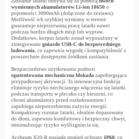
Zasilanie latarki odbywa się za pomocą
dwóch
wymiennych akumulatorów Li-ion 18650
o
pojemności 3000mAh (dołączone do zestawu).
Możliwość ich szybkiej wymiany w terenie
gwarantuje nieprzerwaną pracę latarki nawet
podczas bardzo długich misji lub wypraw.
Dodatkowo, korpus latarki został wyposażony w
zintegrowane
gniazdo USB-C do bezpośredniego
ładowania
, co zapewnia wygodę i kompatybilność z
powszechnie dostępnymi źródłami zasilania.
Bezpieczeństwo użytkowania podnosi
opatentowana mechaniczna blokada
zapobiegająca
przypadkowej aktywacji. Ta innowacyjna funkcja
eliminuje ryzyko niechcianego włączenia się latarki
podczas transportu w plecaku czy kieszeni, co
chroni akumulatory przed rozładowaniem i
zapobiega niepotrzebnemu zużyciu energii.
Kompaktowy rozmiar latarki, idealnie dopasowany
do dłoni, zapewnia komfortowy i bezpieczny chwyt,
minimalizując ryzyko wyślizgnięcia się.
Acebeam X20-R posiada stopień ochrony
IP68
, co