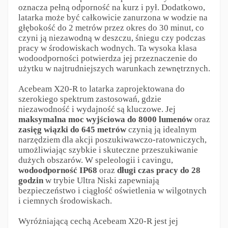
oznacza pełną odporność na kurz i pył. Dodatkowo,
latarka może być całkowicie zanurzona w wodzie na
głębokość do 2 metrów przez okres do 30 minut, co
czyni ją niezawodną w deszczu, śniegu czy podczas
pracy w środowiskach wodnych. Ta wysoka klasa
wodoodporności potwierdza jej przeznaczenie do
użytku w najtrudniejszych warunkach zewnętrznych.
Acebeam X20-R to latarka zaprojektowana do
szerokiego spektrum zastosowań, gdzie
niezawodność i wydajność są kluczowe. Jej
maksymalna moc wyjściowa do 8000 lumenów
oraz
zasięg wiązki do 645 metrów
czynią ją idealnym
narzędziem dla akcji poszukiwawczo-ratowniczych,
umożliwiając szybkie i skuteczne przeszukiwanie
dużych obszarów. W speleologii i cavingu,
wodoodporność IP68
oraz
długi czas pracy do 28
godzin
w trybie Ultra Niski zapewniają
bezpieczeństwo i ciągłość oświetlenia w wilgotnych
i ciemnych środowiskach.
Wyróżniającą cechą Acebeam X20-R jest jej