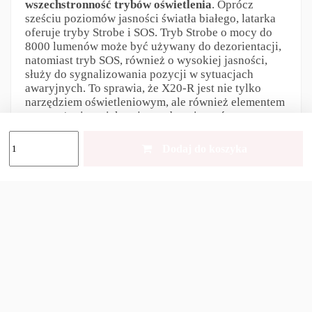
wszechstronność trybów oświetlenia
. Oprócz
sześciu poziomów jasności światła białego, latarka
oferuje tryby Strobe i SOS. Tryb Strobe o mocy do
8000 lumenów może być używany do dezorientacji,
natomiast tryb SOS, również o wysokiej jasności,
służy do sygnalizowania pozycji w sytuacjach
awaryjnych. To sprawia, że X20-R jest nie tylko
narzędziem oświetleniowym, ale również elementem
wyposażenia zwiększającym bezpieczeństwo
użytkownika.
Dodaj do koszyka
Połączenie
ładowania USB-C z wymiennymi
akumulatorami 18650
stanowi znaczącą przewagę
nad konkurencją. Użytkownik ma elastyczność
wyboru – szybkie ładowanie w trasie, gdy dostęp do
gniazdka jest ograniczony, lub natychmiastowa
wymiana baterii w terenie, co minimalizuje
przestoje. Ta dualność zasilania gwarantuje, że
latarka będzie zawsze gotowa do działania,
niezależnie od dostępności źródeł prądu.
Acebeam X20-R to zaawansowana technicznie,
wytrzymała latarka LED
, która definiuje standardy