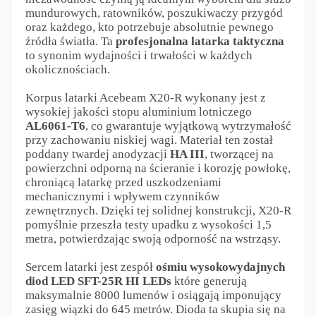
mundurowych, ratowników, poszukiwaczy przygód
oraz każdego, kto potrzebuje absolutnie pewnego
źródła światła. Ta
profesjonalna latarka taktyczna
to synonim wydajności i trwałości w każdych
okolicznościach.
Korpus latarki Acebeam X20-R wykonany jest z
wysokiej jakości stopu aluminium lotniczego
AL6061-T6
, co gwarantuje wyjątkową wytrzymałość
przy zachowaniu niskiej wagi. Materiał ten został
poddany twardej anodyzacji
HA III
, tworzącej na
powierzchni odporną na ścieranie i korozję powłokę,
chroniącą latarkę przed uszkodzeniami
mechanicznymi i wpływem czynników
zewnętrznych. Dzięki tej solidnej konstrukcji, X20-R
pomyślnie przeszła testy upadku z wysokości 1,5
metra, potwierdzając swoją odporność na wstrząsy.
Sercem latarki jest zespół
ośmiu wysokowydajnych
diod LED
SFT-25R HI LEDs
które generują
maksymalnie 8000 lumenów i osiągają imponujący
zasięg wiązki do 645 metrów. Dioda ta skupia się na