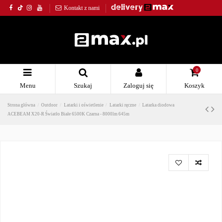
Kontakt z nami
0
Menu
Szukaj
Zaloguj się
Koszyk
Strona główna
Outdoor
Latarki i oświetlenie
Latarki ręczne
Latarka diodowa
ACEBEAM X20-R Światło Białe 6500K Czarna - 8000lm 645m