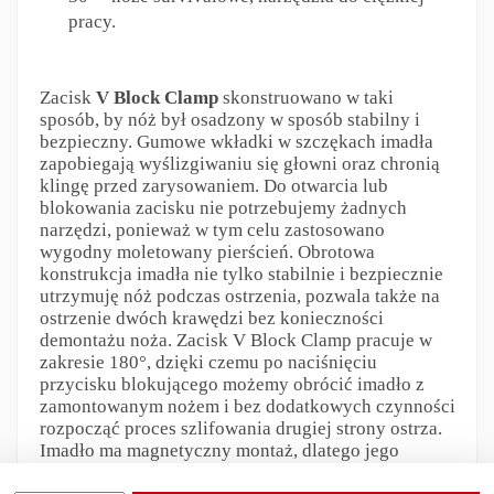
pracy.
Zacisk
V Block Clamp
skonstruowano w taki
sposób, by nóż był osadzony w sposób stabilny i
bezpieczny. Gumowe wkładki w szczękach imadła
zapobiegają wyślizgiwaniu się głowni oraz chronią
klingę przed zarysowaniem. Do otwarcia lub
blokowania zacisku nie potrzebujemy żadnych
narzędzi, ponieważ w tym celu zastosowano
wygodny moletowany pierścień. Obrotowa
konstrukcja imadła nie tylko stabilnie i bezpiecznie
utrzymuję nóż podczas ostrzenia, pozwala także na
ostrzenie dwóch krawędzi bez konieczności
demontażu noża. Zacisk V Block Clamp pracuje w
zakresie 180°, dzięki czemu po naciśnięciu
przycisku blokującego możemy obrócić imadło z
zamontowanym nożem i bez dodatkowych czynności
rozpocząć proces szlifowania drugiej strony ostrza.
Imadło ma magnetyczny montaż, dlatego jego
osadzenie w podstawie jest proste i wygodne.