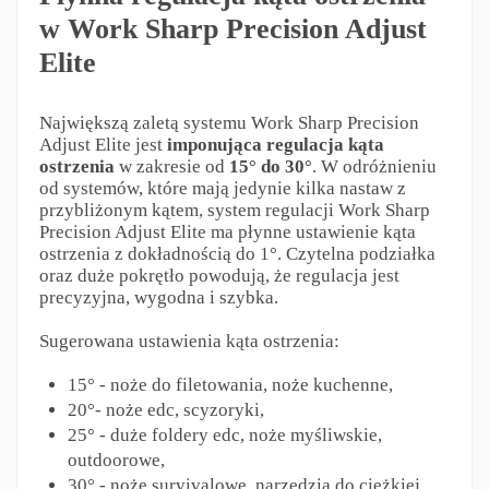
w Work Sharp Precision Adjust
Elite
Największą zaletą systemu Work Sharp Precision
Adjust Elite jest
imponująca regulacja kąta
ostrzenia
w zakresie od
15° do 30°
. W odróżnieniu
od systemów, które mają jedynie kilka nastaw z
przybliżonym kątem, system regulacji Work Sharp
Precision Adjust Elite ma płynne ustawienie kąta
ostrzenia z dokładnością do 1°. Czytelna podziałka
oraz duże pokrętło powodują, że regulacja jest
precyzyjna, wygodna i szybka.
Sugerowana ustawienia kąta ostrzenia:
15° - noże do filetowania, noże kuchenne,
20°- noże edc, scyzoryki,
25° - duże foldery edc, noże myśliwskie,
outdoorowe,
30° - noże survivalowe, narzędzia do ciężkiej