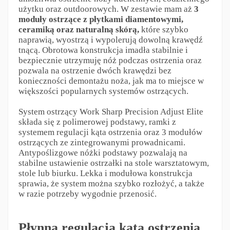
użytku oraz outdoorowych. W zestawie mam aż
3
moduły ostrzące
z płytkami diamentowymi,
ceramiką oraz naturalną skórą,
które szybko
naprawią, wyostrzą i wypolerują dowolną krawędź
tnącą. Obrotowa konstrukcja imadła stabilnie i
bezpiecznie utrzymuję nóż podczas ostrzenia oraz
pozwala na ostrzenie dwóch krawędzi bez
konieczności demontażu noża, jak ma to miejsce w
większości popularnych systemów ostrzących.
System ostrzący Work Sharp Precision Adjust Elite
składa się z polimerowej podstawy, ramki z
systemem regulacji kąta ostrzenia oraz 3 modułów
ostrzących ze zintegrowanymi prowadnicami.
Antypoślizgowe nóżki podstawy pozwalają na
stabilne ustawienie ostrzałki na stole warsztatowym,
stole lub biurku. Lekka i modułowa konstrukcja
sprawia, że system można szybko rozłożyć, a także
w razie potrzeby wygodnie przenosić.
Płynna regulacja kąta ostrzenia