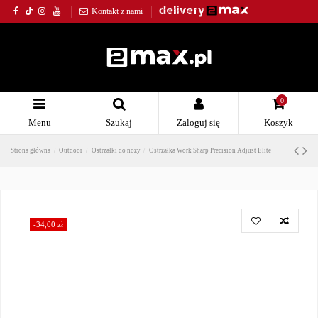
Kontakt z nami
0
Menu
Szukaj
Zaloguj się
Koszyk
Strona główna
Outdoor
Ostrzałki do noży
Ostrzałka Work Sharp Precision Adjust Elite
-34,00 zł