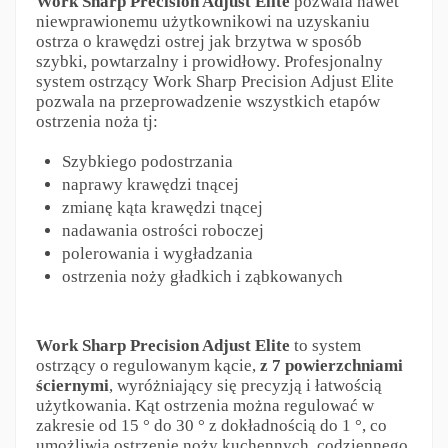
Work Sharp Precision Adjust Elite
pozwala nawet
niewprawionemu użytkownikowi na uzyskaniu
ostrza o krawędzi ostrej jak brzytwa w sposób
szybki, powtarzalny i prowidłowy. Profesjonalny
system ostrzący Work Sharp Precision Adjust Elite
pozwala na przeprowadzenie wszystkich etapów
ostrzenia noża tj:
Szybkiego podostrzania
naprawy krawędzi tnącej
zmianę kąta krawędzi tnącej
nadawania ostrości roboczej
polerowania i wygładzania
ostrzenia noży gładkich i ząbkowanych
Work Sharp Precision Adjust Elite
to system
ostrzący o regulowanym kącie,
z 7 powierzchniami
ściernymi
, wyróżniający się precyzją i łatwością
użytkowania. Kąt ostrzenia można regulować w
zakresie od 15 ° do 30 ° z dokładnością do 1 °, co
umożliwia ostrzenie noży kuchennych, codziennego