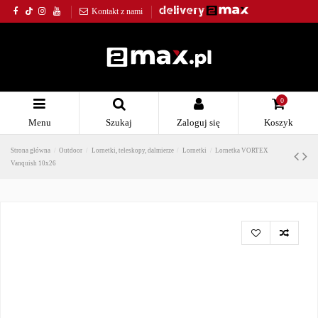
Kontakt z nami
0
Menu
Szukaj
Zaloguj się
Koszyk
Strona główna
Outdoor
Lornetki, teleskopy, dalmierze
Lornetki
Lornetka VORTEX
Vanquish 10x26