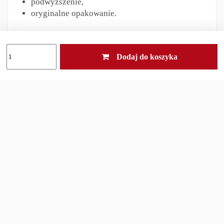
podwyższenie,
oryginalne opakowanie.
Dane techniczne:
Dodaj do koszyka
Liniowe pole widzenia na 100 m [m]:
12,7
Odległość od oka [mm]:
67
Powiększenie [×]:
3
Materiał obudowy:
duraluminium
anodyzowane
Długość całkowita [mm]:
74
Masa [g]:
195/270
Produkt który chcesz kupić jest produktem
podwójnego zastosowania.
Zgodnie z obowiązującym prawem, towary o
znaczeniu strategicznym podlegają wytycznym