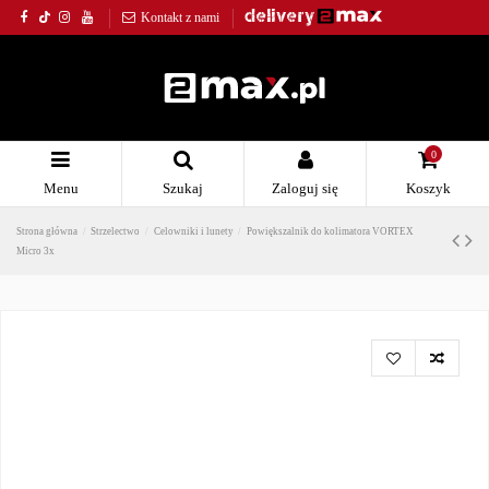
Kontakt z nami
0
Menu
Szukaj
Zaloguj się
Koszyk
Strona główna
Strzelectwo
Celowniki i lunety
Powiększalnik do kolimatora VORTEX
Micro 3x