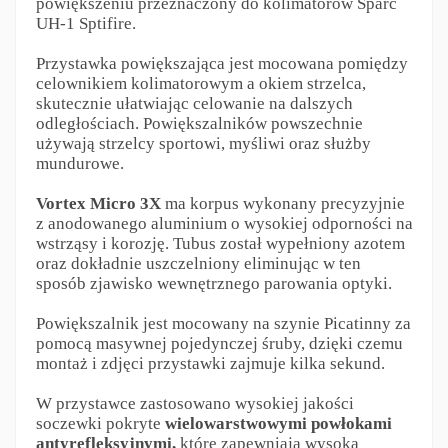
powiększeniu przeznaczony do kolimatorów Sparc
UH-1 Sptifire.
Przystawka powiększająca jest mocowana pomiędzy
celownikiem kolimatorowym a okiem strzelca,
skutecznie ułatwiając celowanie na dalszych
odległościach. Powiększalników powszechnie
używają strzelcy sportowi, myśliwi oraz służby
mundurowe.
Vortex Micro 3X
ma korpus wykonany precyzyjnie
z anodowanego aluminium o wysokiej odporności na
wstrząsy i korozję. Tubus został wypełniony azotem
oraz dokładnie uszczelniony eliminując w ten
sposób zjawisko wewnętrznego parowania optyki.
Powiększalnik jest mocowany na szynie Picatinny za
pomocą masywnej pojedynczej śruby, dzięki czemu
montaż i zdjęci przystawki zajmuje kilka sekund.
W przystawce zastosowano wysokiej jakości
soczewki pokryte
wielowarstwowymi powłokami
antyrefleksyjnymi,
które zapewniają wysoką