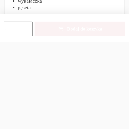
wykałaczka
pęseta
Dane techniczne:
Dodaj do koszyka
Numer artykułu:
0.3303
Wysokość
12 mm
Waga netto 35
g
Detale materiał łuskowy
ABS / Cellidor
Rozmiar
84 mm
Ostrze zamykane:
Nie
Ostrze jednoręczne:
Nie
Odpowiedzialność za produkt