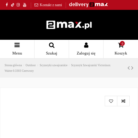
Kontakt z nami
0
Menu
Szukaj
Zaloguj się
Koszyk
Strona główna
Outdoor
Scyzoryki szwajcarskie
Scyzoryk Szwajcarski Victorinox
Waiter 0.3303 Czerwony