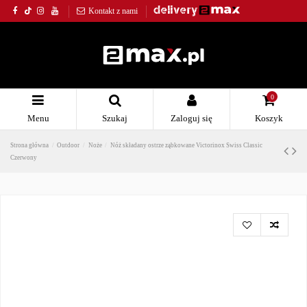
Kontakt z nami
0
Menu
Szukaj
Zaloguj się
Koszyk
Strona główna
Outdoor
Noże
Nóż składany ostrze ząbkowane Victorinox Swiss Classic
Czerwony