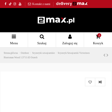
Kontakt z nami
0
Menu
Szukaj
Zaloguj się
Koszyk
Strona główna
Outdoor
Scyzoryki szwajcarskie
Scyzoryk Szwajcarski Victorinox
Huntsman Wood 1.3711.63 Orzech