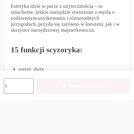
Estetyka idzie w parze z użytecznością – to
szlachetne, lekkie narzędzie stworzone z myślą o
codziennym użytkowaniu i różnorodnych
przygodach, przyda się zarówno w kieszeni, jak i w
skrzynce narzędziowej majsterkowicza.
15 funkcji scyzoryka:
ostrze, duże
ostrze, małe
otwieracz do puszek
Dodaj do koszyka
śrubokręt 3 mm
otwieracz do kapsli
śrubokręt 6 mm
przyrząd do zdejmowania izolacji
Rozwiertak, szpikulec i szydło
korkociąg
nożyczki