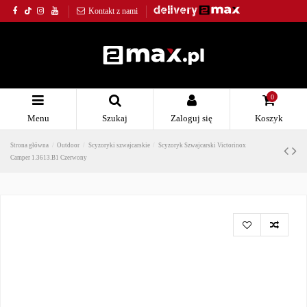
Kontakt z nami
0
Menu
Szukaj
Zaloguj się
Koszyk
Strona główna
Outdoor
Scyzoryki szwajcarskie
Scyzoryk Szwajcarski Victorinox
Camper 1.3613.B1 Czerwony