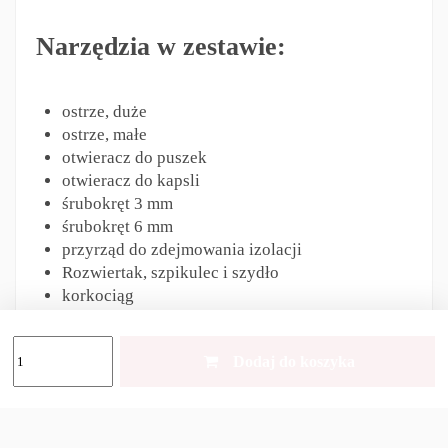
Narzędzia w zestawie:
ostrze, duże
ostrze, małe
otwieracz do puszek
otwieracz do kapsli
śrubokręt 3 mm
śrubokręt 6 mm
przyrząd do zdejmowania izolacji
Rozwiertak, szpikulec i szydło
korkociąg
piła do drewna
wykałaczka
Dodaj do koszyka
Pęseta
breloczek