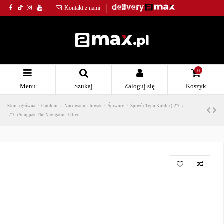
Kontakt z nami
0
Menu
Szukaj
Zaloguj się
Koszyk
Strona główna
Outdoor
Nocowanie i biwak
Śpiwory
Śpiwór Typu Kołdra (-2°C /
-7°C) Snugpak The Navigator - Olive