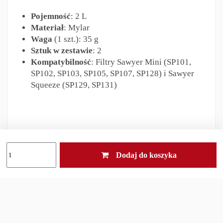
Pojemność
: 2 L
Materiał
: Mylar
Waga
(1 szt.): 35 g
Sztuk w zestawie
: 2
Kompatybilność
: Filtry Sawyer Mini (SP101,
SP102, SP103, SP105, SP107, SP128) i Sawyer
Squeeze (SP129, SP131)
Odpowiedzialność za produkt
Dodaj do koszyka
Inni klienci kupili również