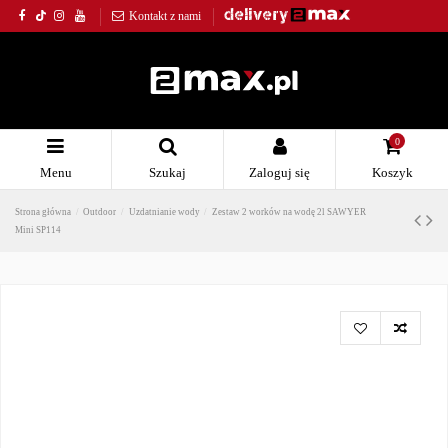
Kontakt z nami
0
Menu
Szukaj
Zaloguj się
Koszyk
Strona główna
Outdoor
Uzdatnianie wody
Zestaw 2 worków na wodę 2l SAWYER
Mini SP114