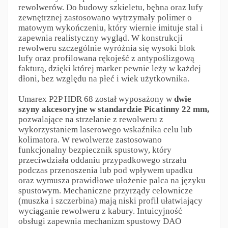
rewolwerów. Do budowy szkieletu, bębna oraz lufy
zewnętrznej zastosowano wytrzymały polimer o
matowym wykończeniu, który wiernie imituje stal i
zapewnia realistyczny wygląd. W konstrukcji
rewolweru szczególnie wyróżnia się wysoki blok
lufy oraz profilowana rękojeść z antypoślizgową
fakturą, dzięki której marker pewnie leży w każdej
dłoni, bez względu na płeć i wiek użytkownika.
Umarex P2P HDR 68 został wyposażony w
dwie
szyny akcesoryjne w standardzie Picatinny 22 mm,
pozwalające na strzelanie z rewolweru z
wykorzystaniem laserowego wskaźnika celu lub
kolimatora. W rewolwerze zastosowano
funkcjonalny bezpiecznik spustowy, który
przeciwdziała oddaniu przypadkowego strzału
podczas przenoszenia lub pod wpływem upadku
oraz wymusza prawidłowe ułożenie palca na języku
spustowym. Mechaniczne przyrządy celownicze
(muszka i szczerbina) mają niski profil ułatwiający
wyciąganie rewolweru z kabury. Intuicyjność
obsługi zapewnia mechanizm spustowy DAO