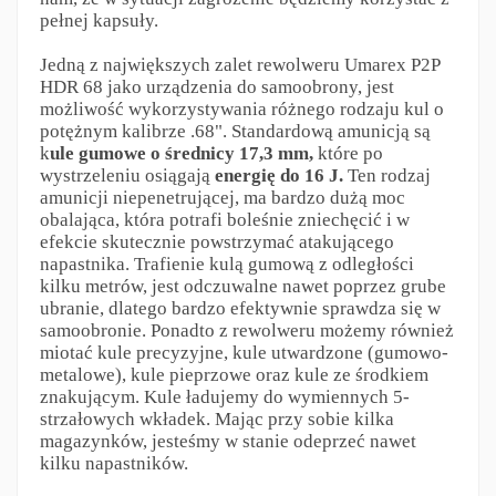
pełnej kapsuły.
Jedną z największych zalet rewolweru Umarex P2P
HDR 68 jako urządzenia do samoobrony, jest
możliwość wykorzystywania różnego rodzaju kul o
potężnym kalibrze .68". Standardową amunicją są
k
ule gumowe o średnicy 17,3 mm,
które po
wystrzeleniu osiągają
energię do 16 J.
Ten rodzaj
amunicji niepenetrującej, ma bardzo dużą moc
obalająca, która potrafi boleśnie zniechęcić i w
efekcie skutecznie powstrzymać atakującego
napastnika. Trafienie kulą gumową z odległości
kilku metrów, jest odczuwalne nawet poprzez grube
ubranie, dlatego bardzo efektywnie sprawdza się w
samoobronie. Ponadto z rewolweru możemy również
miotać kule precyzyjne, kule utwardzone (gumowo-
metalowe), kule pieprzowe oraz kule ze środkiem
znakującym. Kule ładujemy do wymiennych 5-
strzałowych wkładek. Mając przy sobie kilka
magazynków, jesteśmy w stanie odeprzeć nawet
kilku napastników.