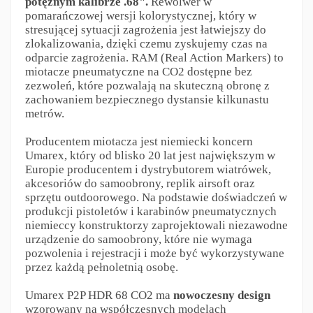
potężnym kalibrze .68".
Rewolwer w
pomarańczowej wersji kolorystycznej, który w
stresującej sytuacji zagrożenia jest łatwiejszy do
zlokalizowania, dzięki czemu zyskujemy czas na
odparcie zagrożenia. RAM (Real Action Markers) to
miotacze pneumatyczne na CO2 dostępne bez
zezwoleń, które pozwalają na skuteczną obronę z
zachowaniem bezpiecznego dystansie kilkunastu
metrów.
Producentem miotacza jest niemiecki koncern
Umarex, który od blisko 20 lat jest największym w
Europie producentem i dystrybutorem wiatrówek,
akcesoriów do samoobrony, replik airsoft oraz
sprzętu outdoorowego. Na podstawie doświadczeń w
produkcji pistoletów i karabinów pneumatycznych
niemieccy konstruktorzy zaprojektowali niezawodne
urządzenie do samoobrony, które nie wymaga
pozwolenia i rejestracji i może być wykorzystywane
przez każdą pełnoletnią osobę.
Umarex P2P HDR 68 CO2 ma
nowoczesny design
wzorowany na współczesnych modelach