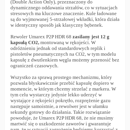
(Double Action Only), przeznaczony do
dynamicznego oddawania strzałów, co w sytuacjach
stresowych ma kluczowe znaczenie. Kule ładowane
są do wyjmowanej 5-strzałowej wkładki, która działa
w identyczny sposób jak klasyczny bębenek.
Rewoler Umarex P2P HDR 68
zasilany jest 12 g
kapsułą CO2,
montowaną w rękojeści. W
odróżnieniu jednak od standardowych replik i
pistoletów pneumatycznych na CO2, w tym modelu
kapsułę z dwutlenkiem węgla możemy przenosić bez
ograniczeń czasowych.
Wszystko za sprawą prostego mechanizmu, który
pozwala błyskawicznie przebić kapsułę dopiero w
momencie, w którym chcemy strzelać z markera. W
tym celu wystarczy jedynie lekko uderzyć w
wystające z rękojeści pokrętło, rozprężenie gazu
następuje samoistnie, a rewolwer jest w ułamku
sekundy gotowy do działania. Takie rozwiązanie
powoduje, że Umarex P2P HDR 68, że nie musimy
martwić się o uszkodzenie zaworów i gwarantuje
nam, że w sytuacji zagrożenie będziemy korzystać z