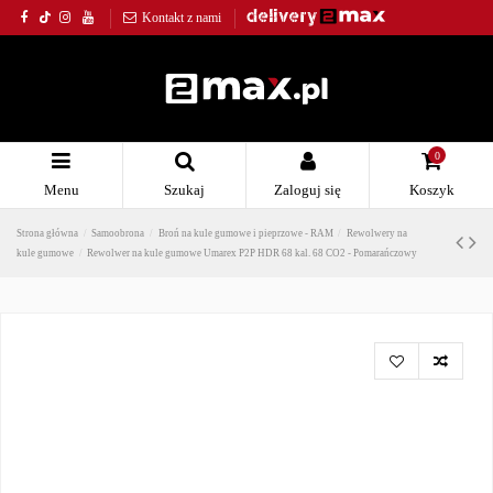
Kontakt z nami
0
Menu
Szukaj
Zaloguj się
Koszyk
Strona główna
Samoobrona
Broń na kule gumowe i pieprzowe - RAM
Rewolwery na
kule gumowe
Rewolwer na kule gumowe Umarex P2P HDR 68 kal. 68 CO2 - Pomarańczowy