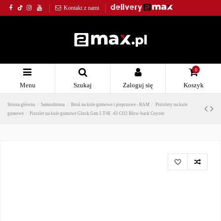
Kontakt z nami
0
Menu
Szukaj
Zaloguj się
Koszyk
Strona główna
Samoobrona
Broń na kule gumowe i pieprzowe - RAM
Pistolety na kule
gumowe
Pistolet na kule gumowe Glock Gen 5 T4E .43 CO2 Blow-back Coyote