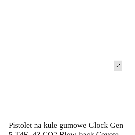
Pistolet na kule gumowe Glock Gen
5 T4E .43 CO2 Blow-back Coyote