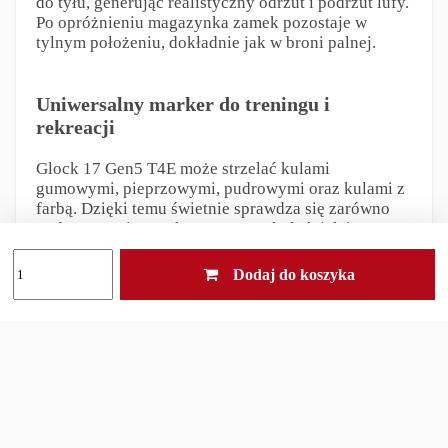
do tyłu, generując realistyczny odrzut i podrzut lufy.
Po opróżnieniu magazynka zamek pozostaje w
tylnym położeniu, dokładnie jak w broni palnej.
Uniwersalny marker do treningu i
rekreacji
Glock 17 Gen5 T4E może strzelać kulami
gumowymi, pieprzowymi, pudrowymi oraz kulami z
farbą. Dzięki temu świetnie sprawdza się zarówno
podczas treningu taktycznego, szkoleń, jak i
rekreacyjnych rozgrywek paintballowych.
Dodaj do koszyka
Kompatybilność z akcesoriami Glock
Model posiada szynę montażową umożliwiającą
instalację latarki lub wskaźnika laserowego. Marker
współpracuje także z wieloma kaburami i
akcesoriami przeznaczonymi do Glocka 17 Gen5, co
zwiększa jego funkcjonalność podczas treningu.