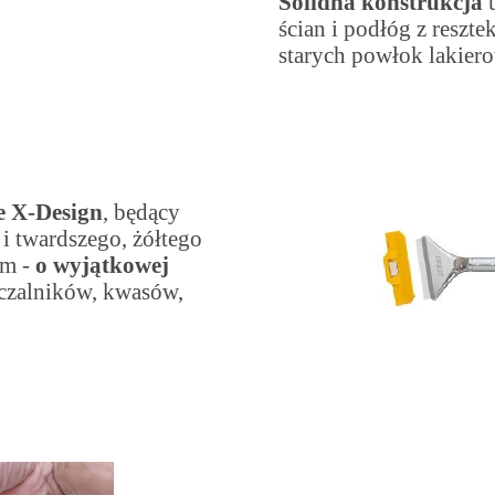
Solidna konstrukcja
u
ścian i podłóg z reszt
starych powłok lakier
ce X-Design
, będący
i twardszego, żółtego
ym -
o wyjątkowej
zczalników, kwasów,