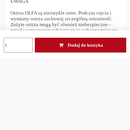
UWAGA
Ostrza OLFA są niezwykle ostre. Podczas cięcia i
wymiany ostrza zachowaj szczególną ostrożność.
Zużyte ostrza mogą być również niebezpieczne -
przed wyrzuceniem zabezpiecz je wykorzystując np.
pojemniki, w których dostarczane są nowe ostrza lub
też skorzystaj ze specjalnych pojemników OLFA DC-
Dodaj do koszyka
2 i DC-4.Noże i ostrza przechowuj w miejscach
niedostępnych dla dzieci !
Odpowiedzialność za produkt
Inni klienci kupili również