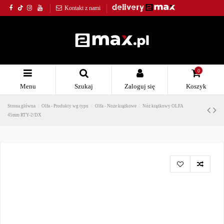
Kontakt z nami
0
Menu
Szukaj
Zaloguj się
Koszyk
Strona główna
Olfa - Produkty wg typu
Olfa - Noże krążkowe
Nóż krążkowy OLFA
45mm RTY-2/DX