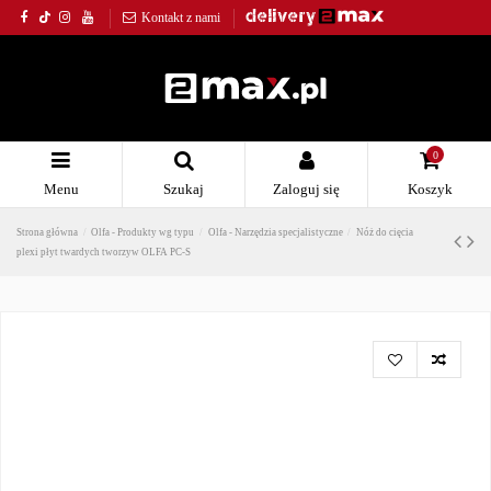
Kontakt z nami
0
Menu
Szukaj
Zaloguj się
Koszyk
Strona główna
Olfa - Produkty wg typu
Olfa - Narzędzia specjalistyczne
Nóż do cięcia
plexi płyt twardych tworzyw OLFA PC-S