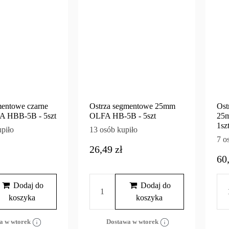
mentowe czarne
Ostrza segmentowe 25mm
Ost
 HBB-5B - 5szt
OLFA HB-5B - 5szt
25
1sz
piło
13 osób kupiło
7 o
26,49 zł
60
Dodaj do
Dodaj do
koszyka
koszyka
a w wtorek
Dostawa w wtorek