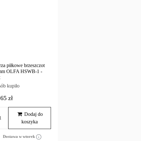
rza piłkowe brzeszczot
mm OLFA HSWB-1 -
t
sób kupiło
,65 zł
Dodaj do
koszyka
Dostawa w wtorek