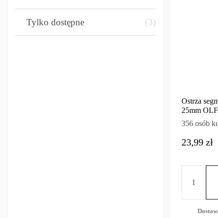
Tylko dostępne
3
Ostrza seg
25mm OLFA
356 osób ku
23,99 zł
Dostaw