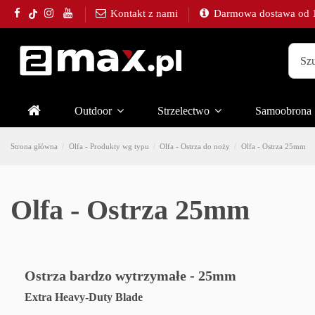
Kontakt z nami
Darmowa dostawa
od 
1
result
is
availa
Outdoor
Strzelectwo
Samoobrona
use
up
and
Strona główna
Olfa - Produkty wg typu
Olfa - Ostrza do noży
Olfa - Ostrza 25mm
down
arrow
keys
Olfa - Ostrza 25mm
to
naviga
Ostrza bardzo wytrzymałe - 25mm
Extra Heavy-Duty Blade