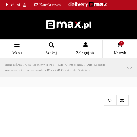
Kontakt z nami
0
Menu
Szukaj
Zaloguj się
Koszyk
Strona główna
Olfa - Produkty wg typu
Olfa - Ostrza do noży
Olfa - Ostrza do
skrobaków
Ostrza do skrobaków BSR i XSR 45mm OLFA BSF-6B - 6szt