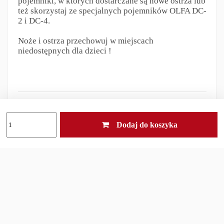
pojemniki, w których dostarczane są nowe ostrza lub
też skorzystaj ze specjalnych pojemników OLFA DC-
2 i DC-4.
Noże i ostrza przechowuj w miejscach
niedostępnych dla dzieci !
Odpowiedzialność za produkt
Dodaj do koszyka
Inni klienci kupili również