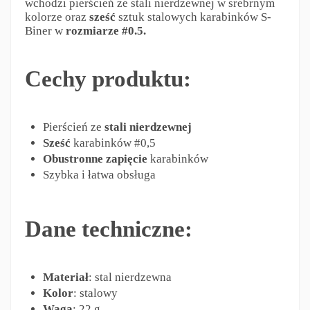
wchodzi pierścień ze stali nierdzewnej w srebrnym
kolorze oraz
sześć
sztuk stalowych karabinków S-
Biner w
rozmiarze #0.5.
Cechy produktu:
Pierścień ze
stali nierdzewnej
Sześć
karabinków #0,5
Obustronne zapięcie
karabinków
Szybka i łatwa obsługa
Dane techniczne:
Materiał
: stal nierdzewna
Kolor
: stalowy
Waga
: 22 g