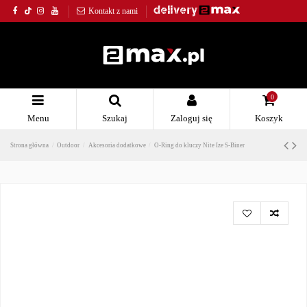
Kontakt z nami
0
Menu
Szukaj
Zaloguj się
Koszyk
Strona główna
Outdoor
Akcesoria dodatkowe
O-Ring do kluczy Nite Ize S-Biner