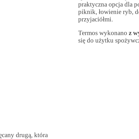
praktyczna opcja dla p
piknik, łowienie ryb, 
przyjaciółmi.
Termos wykonano
z wy
się do użytku spożywc
ęcany drugą, która