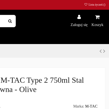
Lista życzeń (
)
Zaloguj się
Koszyk
 M-TAC Type 2 750ml Stal
wna - Olive
ł
Marka:
M-TAC