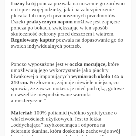
Luźny krój
poncza pozwala na noszenie go zarówno
na topie swojej odzieży, jak i na zabezpieczenie
plecaka lub innych przenoszonych przedmiotów.
Dzięki
praktycznym napom
możliwe jest zapięcie
poncza po bokach, zwiększając w ten sposób
skuteczność ochrony przed deszczem i wiatrem.
Regulowany kaptur
pozwala na dopasowanie go do
swoich indywidualnych potrzeb.
Ponczo wyposażone jest w
oczka mocujące,
które
umożliwiają jego wykorzystanie jako płachty
biwakowej o imponujących
wymiarach około 145 x
210 cm.
Po złożeniu, zajmuje niewiele miejsca, co
sprawia, że zawsze możesz je mieć pod ręką, gotowe
na wszelkie niespodziewane warunki
atmosferyczne."
Materiał:
100% poliamid (włókno syntetyczne o
właściwościach użytkowych. Jest to lekka
„oddychająca” szybkoschnąca i odporna na
ścieranie tkanina, która doskonale zachowuje swój