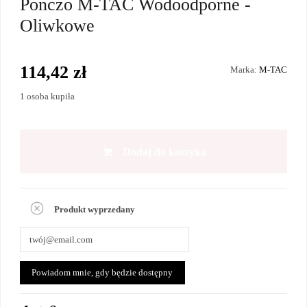
Ponczo M-TAC Wodoodporne -
Oliwkowe
114,42 zł
Marka:
M-TAC
1 osoba kupiła
Dodaj do koszyka
Produkt wyprzedany