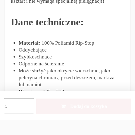
kształt i nie wymaga specjalnej pielęgnacji)
Dane techniczne:
Materiał:
100% Poliamid Rip-Stop
Oddychające
Szybkoschnące
Odporne na ścieranie
Może służyć jako okrycie wierzchnie, jako
peleryna chroniącą przed deszczem, markiza
lub namiot
Wymiary:
145 x 210 cm
Waga:
400 g
Kolor:
Olive
Dodaj do koszyka
Zestaw zawiera
ponczo i oryginalny
pokrowiec