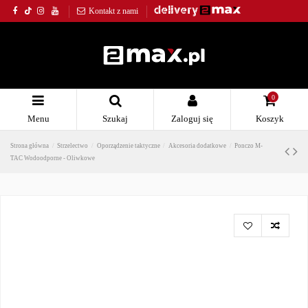
Kontakt z nami
0
Menu
Szukaj
Zaloguj się
Koszyk
Strona główna
Strzelectwo
Oporządzenie taktyczne
Akcesoria dodatkowe
Ponczo M-
TAC Wodoodporne - Oliwkowe