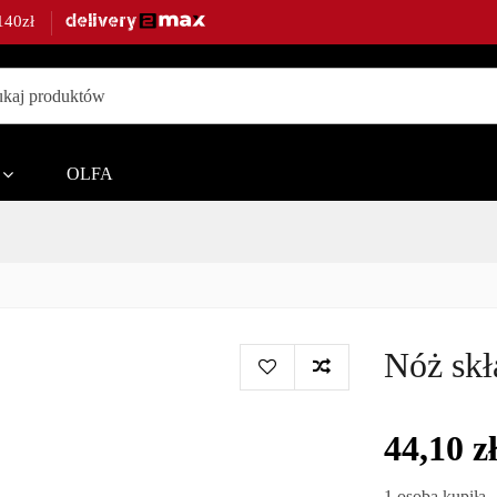
140zł
ble,
OLFA
te.
Nóż skł
44,10 z
1 osoba kupiła