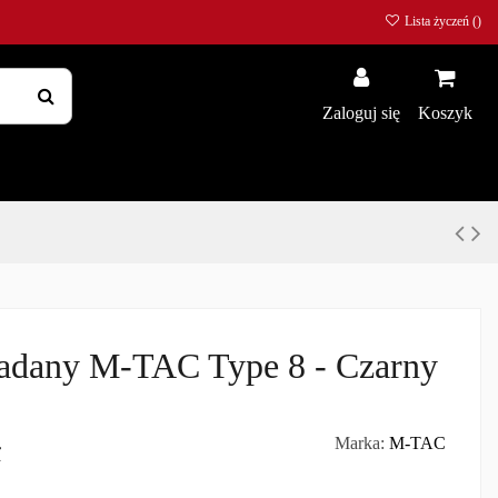
Lista życzeń (
)
Zaloguj się
Koszyk
adany M-TAC Type 8 - Czarny
ł
Marka:
M-TAC