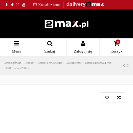
Kontakt z nami
0
Menu
Szukaj
Zaloguj się
Koszyk
Strona główna
Outdoor
Latarki i oświetlenie
Latarki ręczne
Latarka diodowa Fenix
E02R Czarna - 200lm