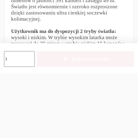
lumenów o jasności 591 kandeli i zasięgu 49 m.
Światło jest równomiernie i szeroko rozproszone
dzięki zastosowaniu ultra cienkiej soczewki
kolimacyjnej.
Użytkownik ma do dyspozycji 2 tryby światła:
wysoki i niskim. W trybie wysokim latarka może
pracować do 25 minut, w trybie niskim 15 lumenów
nawet do 6,5 godzin. Iluminacja o strumieniu 15
lumenów w zupełności wystarcza do punktowego
Dodaj do koszyka
oświetlenia torebki, skrzynki z narzędziami lub
otwarcia zamka w drzwiach.
Do zasilania latarki zastosowano akumulator
litowo-polimerowy o pojemności 120 mAh,
który
ładujemy przez ukryty port micro USB. Dostęp do
niego uzyskujemy po rozsunięciu korpusu latarki.
Czas pełnego cyklu ładowania wynosi 6,5 godziny.
Aktywacji latarki i zmiany trybów dokonujemy za
pomocą
włącznika obrotowego
(obrót głowicy
latarki), który można wygodnie obsługiwać za
pomocą jednej ręki. Minimalistyczny interfejs