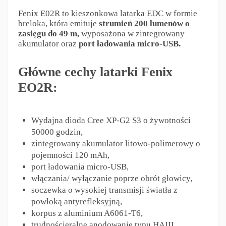
Fenix E02R to kieszonkowa latarka EDC w formie
breloka, która emituje
strumień 200 lumenów o
zasięgu do 49 m,
wyposażona w zintegrowany
akumulator oraz
port ładowania micro-USB.
Główne cechy latarki Fenix
EO2R:
Wydajna dioda Cree XP-G2 S3 o żywotności
50000 godzin,
zintegrowany akumulator litowo-polimerowy o
pojemności 120 mAh,
port ładowania micro-USB,
włączania/ wyłączanie poprze obrót głowicy,
soczewka o wysokiej transmisji światła z
powłoką antyrefleksyjną,
korpus z aluminium A6061-T6,
trudnościeralne anodowanie typu HAIII