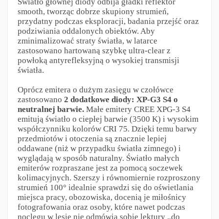
Światło głównej diody odbija gładki reflektor
smooth, tworząc dobrze skupiony strumień,
przydatny podczas eksploracji, badania przejść oraz
podziwiania oddalonych obiektów. Aby
zminimalizować straty światła, w latarce
zastosowano hartowaną szybkę ultra-clear z
powłoką antyrefleksyjną o wysokiej transmisji
światła.
Oprócz emitera o dużym zasięgu w czołówce
zastosowano
2 dodatkowe diody: XP-G3 S4 o
neutralnej barwie.
Małe emitery CREE XPG-3 S4
emitują światło o ciepłej barwie (3500 K) i wysokim
współczynniku kolorów CRI 75. Dzięki temu barwy
przedmiotów i otoczenia są znacznie lepiej
oddawane (niż w przypadku światła zimnego) i
wyglądają w sposób naturalny. Światło małych
emiterów rozpraszane jest za pomocą soczewek
kolimacyjnych. Szerszy i równomiernie rozproszony
strumień 100° idealnie sprawdzi się do oświetlania
miejsca pracy, obozowiska, docenią je miłośnicy
fotografowania oraz osoby, które nawet podczas
noclegu w lesie nie odmówią sobie lektury „do