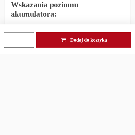
Wskazania poziomu
akumulatora:
4 niebieskie diody: 100-80%,
Dodaj do koszyka
3 niebieskie diody: 80-60%,
2 niebieskie diody: 60-40%,
1 niebieska dioda: 40-20%
pulsująca niebieska dioda: 20-1%
W modelu v2.0 zastosowano pojedynczy włącznik
obrotowy, który odpowiada za aktywację i zmianę
wszystkich trybów latarki. Wysoka responsywaność
włącznika w połączeniu z niezwykle prostym i
instynktownym interfejsem zapewnia niespotykaną
łatwość i komfort obsługi. Obracając pokrętłem
zgodnie z ruchem wskazówek zegara, zarządzamy
światłem skupionym. Obracając w kierunku
przeciwnym, sterujemy jasnością światła
rozproszonego. Aby włączyć wszystkie emitery,