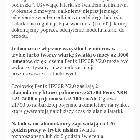
poduszki”. Używając latarki ze światłem neutralnym
w okresie zimowym, unikniemy nieprzyjemnego
oślepiania światłem odbijanym od śniegu lub lodu.
Latarka ma regulację kąta świecenia (do 60°), której
dokonujemy poprzez odchylenie modułu latarki do
przodu.
Jednoczesne włącznie wszystkich emiterów w
trybie turbo tworzy wiązkę światła o mocy aż 3000
lumenów,
dzięki czemu Fenix HP30R V2.0 może być
wykorzystywany także podczas akcji
poszukiwawczo-ratunkowych.
Czołówkę Fenix HP30R V2.0 zasilają
2
akumulatory litowo-polimerowe 21700 Fenix ARB-
L21-5000 o pojemności aż 5000 mAh.
Ogniwa
21700 to najbardziej pojemne akumulatory na rynku,
które gwarantują najdłuższy czas działania latarki.
Naładowane akumulatory zapewniają do 120
godzin pracy w trybie niskim
światła
rozproszonego lub do 5 godzin świecenia