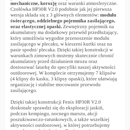
mechaniczne, korozję
oraz warunki atmosferyczne.
Czołówka HP30R V2.0 podobnie jak jej pierwsza
wersja składa się z 3 głównych elementów:
modułu
świecącego, oddzielnego pojemnika zasilającego,
oraz elastycznej opaski.
Zewnętrzny pojemnik na
akumulatory ma dodatkowy przewód przedłużający,
który umożliwia wygodne przenoszenie modułu
zasilającego w plecaku, w kieszeni kurtki oraz na
pasie spodni/ plecaka. Dzięki takiej konstrukcji w
warunkach zimowych możemy skutecznie chronić
akumulatory przed działaniem mrozu oraz
dostosować latarkę do specyfiki naszej aktywności
outdoorowej. W komplecie otrzymujemy 7 klipsów
(4 klipsy do kasku, 3 klipsy opaski), które ułatwiają
organizację i stabilne mocowanie przewodu
zasilającego.
Dzięki takiej konstrukcji Fenix HP30R V2.0
doskonale sprawdzi się do eksploracji jaskiń,
podczas kempingu, nocnego marszu, akcji
poszukiwawczo-ratunkowych, a także wszelkiej
aktywności outdoorowej, w której potrzebujemy