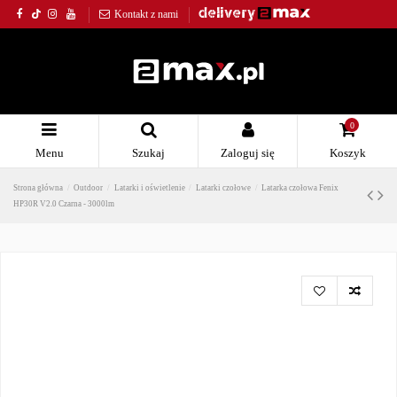
Kontakt z nami
0
Menu
Szukaj
Zaloguj się
Koszyk
Strona główna
Outdoor
Latarki i oświetlenie
Latarki czołowe
Latarka czołowa Fenix
HP30R V2.0 Czarna - 3000lm