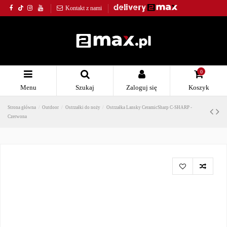
Kontakt z nami
0
Menu
Szukaj
Zaloguj się
Koszyk
Strona główna
Outdoor
Ostrzałki do noży
Ostrzałka Lansky CeramicSharp C-SHARP -
Czerwona