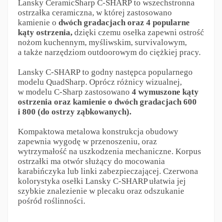
Lansky CeramicSharp C-SHARP to wszechstronna
ostrzałka ceramiczna, w której zastosowano
kamienie o
dwóch gradacjach oraz 4 popularne
kąty ostrzenia,
dzięki czemu osełka zapewni ostrość
nożom kuchennym, myśliwskim, survivalowym,
a także narzędziom outdoorowym do ciężkiej pracy.
Lansky C-SHARP to godny następca popularnego
modelu QuadSharp. Oprócz różnicy wizualnej,
w modelu C-Sharp zastosowano
4 wymuszone kąty
ostrzenia oraz kamienie o dwóch gradacjach 600
i 800 (do ostrzy ząbkowanych).
Kompaktowa metalowa konstrukcja obudowy
zapewnia wygodę w przenoszeniu, oraz
wytrzymałość na uszkodzenia mechaniczne. Korpus
ostrzałki ma otwór służący do mocowania
karabińczyka lub linki zabezpieczającej. Czerwona
kolorystyka osełki Lansky C-SHARP ułatwia jej
szybkie znalezienie w plecaku oraz odszukanie
pośród roślinności.