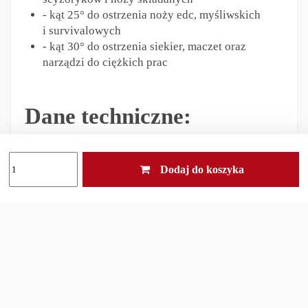
- kąt 25° do ostrzenia noży edc, myśliwskich
i survivalowych
- kąt 30° do ostrzenia siekier, maczet oraz
narządzi do ciężkich prac
Dane techniczne:
Co chcesz naostrzyć?:
szpadel, siekiera, nóż
Dodaj do koszyka
ząbkowany, nóż, tasak
Rodzaje gradacji:
fine / 600, fine / 800
Typ ostrza:
ząbkowany, gładki
Typ ostrzałki:
szczelinowa przeciągana
Typ ostrzenia:
szybkie podostrzenie
Materiał ścierny:
ceramika (syntetyk)
Zestaw zawiera: