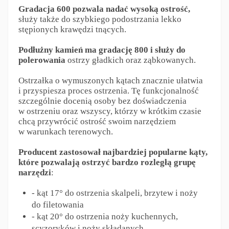
Gradacja 600 pozwala nadać wysoką ostrość,
służy także do szybkiego podostrzania lekko
stępionych krawędzi tnących.
Podłużny kamień ma gradację 800 i służy do
polerowania
ostrzy gładkich oraz ząbkowanych.
Ostrzałka o wymuszonych kątach znacznie ułatwia
i przyspiesza proces ostrzenia. Tę funkcjonalność
szczególnie docenią osoby bez doświadczenia
w ostrzeniu oraz wszyscy, którzy w krótkim czasie
chcą przywrócić ostrość swoim narzędziem
w warunkach terenowych.
Producent zastosował najbardziej popularne kąty,
które pozwalają ostrzyć bardzo rozległą grupę
narzędzi
:
- kąt 17° do ostrzenia skalpeli, brzytew i noży
do filetowania
- kąt 20° do ostrzenia noży kuchennych,
scyzoryków i noży składanych