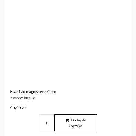
Cena
zł
zł
Tylko dostępne
2
Krzesiwo magnezowe Fosco
2 osoby kupiły
45,45 zł
Dodaj do
koszyka