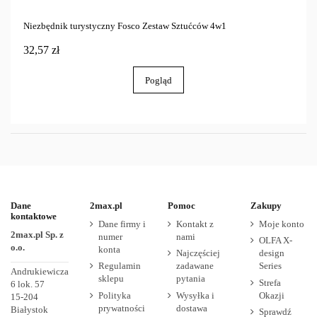
Niezbędnik turystyczny Fosco Zestaw Sztućców 4w1
32,57 zł
Pogląd
Dane
2max.pl
Pomoc
Zakupy
kontaktowe
Dane firmy i
Kontakt z
Moje konto
2max.pl Sp. z
numer
nami
OLFA X-
o.o.
konta
Najczęściej
design
Regulamin
zadawane
Series
Andrukiewicza
sklepu
pytania
Strefa
6 lok. 57
Polityka
Wysyłka i
Okazji
15-204
prywatności
dostawa
Białystok
Sprawdź