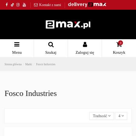
Kontakt z nami
0
Menu
Szukaj
Zaloguj się
Koszyk
Strona główna
Marki
Fosco Industries
Fosco Industries
Kategorie
Trafność
4
Outdoor
3
Strzelectwo
1