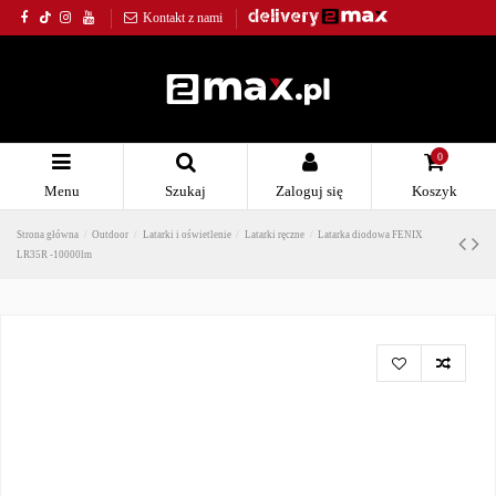
Kontakt z nami
0
Menu
Szukaj
Zaloguj się
Koszyk
Strona główna
Outdoor
Latarki i oświetlenie
Latarki ręczne
Latarka diodowa FENIX
LR35R -10000lm