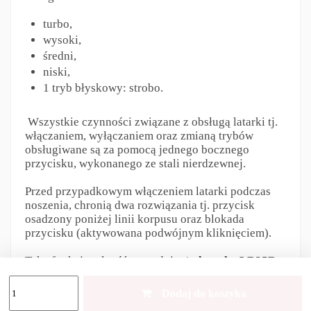
turbo,
wysoki,
średni,
niski,
1 tryb błyskowy: strobo.
Wszystkie czynności związane z obsługą latarki tj.
włączaniem, wyłączaniem oraz zmianą trybów
obsługiwane są za pomocą jednego bocznego
przycisku, wykonanego ze stali nierdzewnej.
Przed przypadkowym włączeniem latarki podczas
noszenia, chronią dwa rozwiązania tj. przycisk
osadzony poniżej linii korpusu oraz blokada
przycisku (aktywowana podwójnym kliknięciem).
Taka funkcjonalność powoduje, że
latarka LR35R
jest prosta i przyjazna w użytkowaniu
,
dzięki
czemu sprawdzi się zarówno w aktywności
Dodaj do koszyka
outdoorowej, jak i profesjonalnych zastosowaniach.